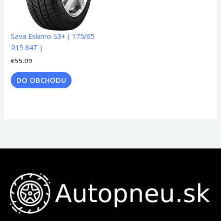
Sava Eskimo S3+ ( 175/65
R15 84T )
€
55.09
DO OBCHODU