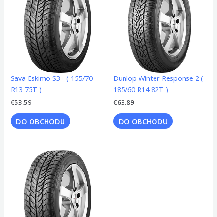
Sava Eskimo S3+ ( 155/70
Dunlop Winter Response 2 (
R13 75T )
185/60 R14 82T )
€
53.59
€
63.89
DO OBCHODU
DO OBCHODU