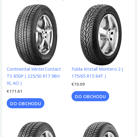
Continental WinterContact
Fulda Kristall Montero 2 (
TS 850P ( 225/50 R17 98H
175/65 R15 84T )
XL AO )
€
70.09
€
171.61
DO OBCHODU
DO OBCHODU