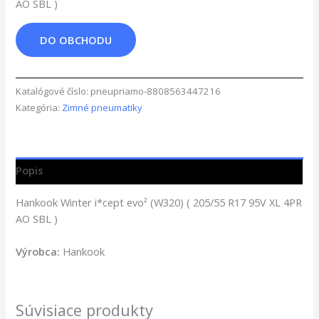
AO SBL )
DO OBCHODU
Katalógové číslo:
pneupriamo-8808563447216
Kategória:
Zimné pneumatiky
Popis
Hankook Winter i*cept evo² (W320) ( 205/55 R17 95V XL 4PR
AO SBL )
Výrobca:
Hankook
Súvisiace produkty