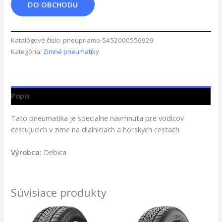
DO OBCHODU
Katalógové číslo:
pneupriamo-5452000556929
Kategória:
Zimné pneumatiky
Popis
Tato pneumatika je specialne navrhnuta pre vodicov
cestujucich v zime na dialniciach a horskych cestach
Výrobca:
Debica
Súvisiace produkty