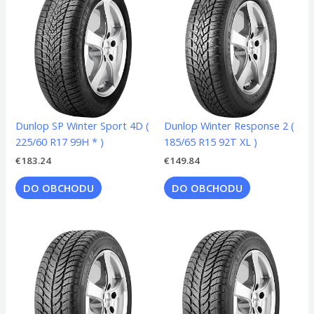
Dunlop SP Winter Sport 4D (
Dunlop Winter Response 2 (
225/60 R17 99H * )
185/65 R15 92T XL )
€
183.24
€
149.84
DO OBCHODU
DO OBCHODU