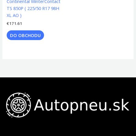
Continental WinterContact
TS 850P ( 225/50 R17 98H
XL AO )
€
171.61
DO OBCHODU