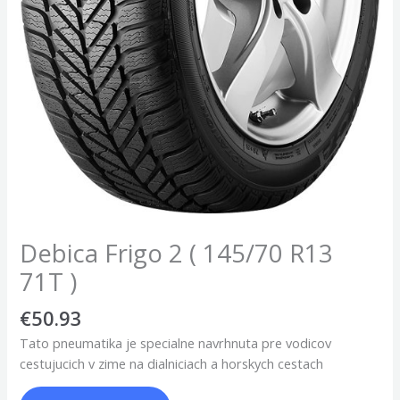
Debica Frigo 2 ( 145/70 R13
71T )
€
50.93
Tato pneumatika je specialne navrhnuta pre vodicov
cestujucich v zime na dialniciach a horskych cestach