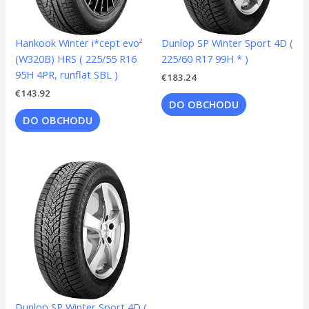
Hankook Winter i*cept evo²
Dunlop SP Winter Sport 4D (
(W320B) HRS ( 225/55 R16
225/60 R17 99H * )
95H 4PR, runflat SBL )
€
183.24
€
143.92
DO OBCHODU
DO OBCHODU
Dunlop SP Winter Sport 4D (