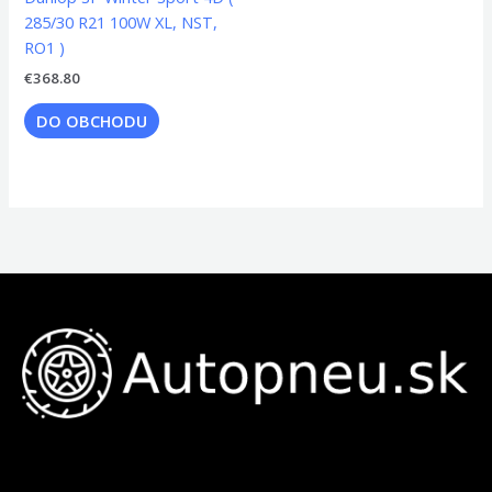
285/30 R21 100W XL, NST,
RO1 )
€
368.80
DO OBCHODU