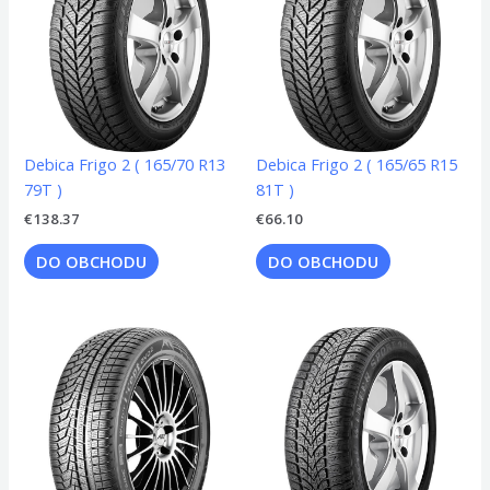
Debica Frigo 2 ( 165/70 R13
Debica Frigo 2 ( 165/65 R15
79T )
81T )
€
138.37
€
66.10
DO OBCHODU
DO OBCHODU