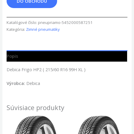
DO OBCHODU
Katalógové číslo:
pneupriamo-5452000587251
Kategória:
Zimné pneumatiky
Popis
Debica Frigo HP2 ( 215/60 R16 99H XL )
Výrobca:
Debica
Súvisiace produkty