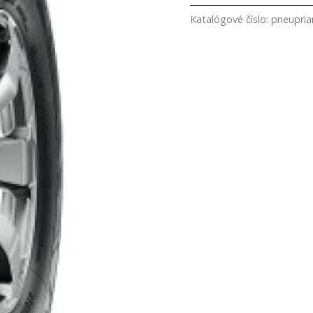
Katalógové číslo:
pneupri