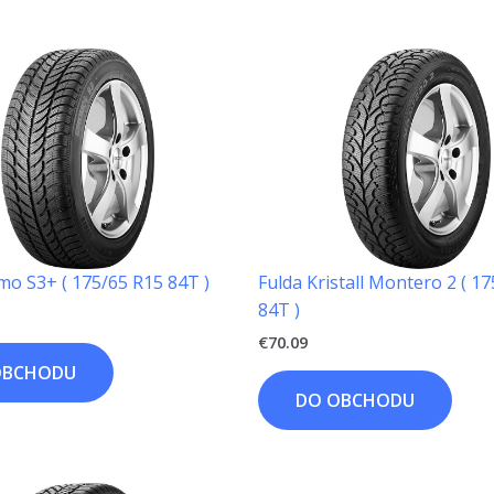
mo S3+ ( 175/65 R15 84T )
Fulda Kristall Montero 2 ( 1
84T )
€
70.09
OBCHODU
DO OBCHODU