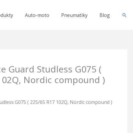
odukty
Auto-moto
Pneumatiky
Blog
Hľad
e Guard Studless G075 (
102Q, Nordic compound )
udless G075 ( 225/65 R17 102Q, Nordic compound )