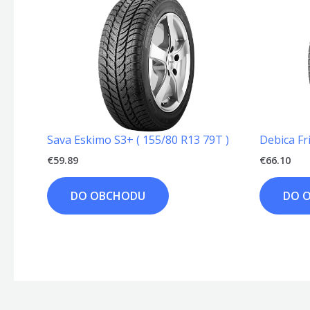
Sava Eskimo S3+ ( 155/80 R13 79T )
Debica Fr
€
59.89
€
66.10
DO OBCHODU
DO 