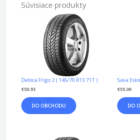
Súvisiace produkty
Debica Frigo 2 ( 145/70 R13 71T )
Sava Eski
€
50.93
€
55.09
DO OBCHODU
DO 