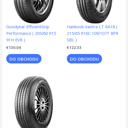
Goodyear EfficientGrip
Hankook Vantra LT RA18 (
Performance ( 205/60 R15
215/65 R16C 109/107T 8PR
91H EVR )
SBL )
€
130.04
€
122.33
DO OBCHODU
DO OBCHODU