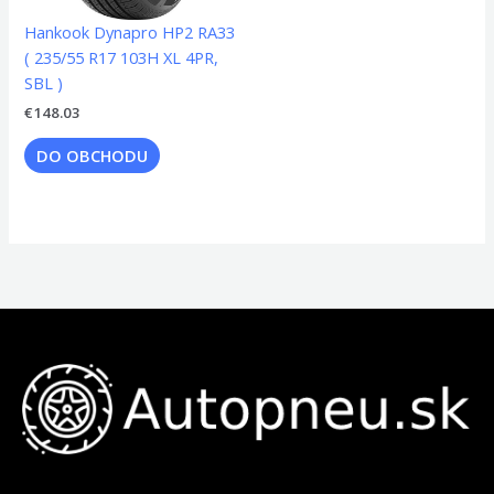
Hankook Dynapro HP2 RA33
( 235/55 R17 103H XL 4PR,
SBL )
€
148.03
DO OBCHODU