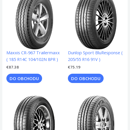
Maxxis CR-967 Trailermaxx
Dunlop Sport BluResponse (
( 185 R14C 104/102N 8PR )
205/55 R16 91V )
€
87.38
€
75.19
DO OBCHODU
DO OBCHODU