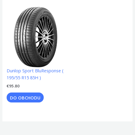
Dunlop Sport BluResponse (
195/55 R15 85H )
€
95.80
DO OBCHODU