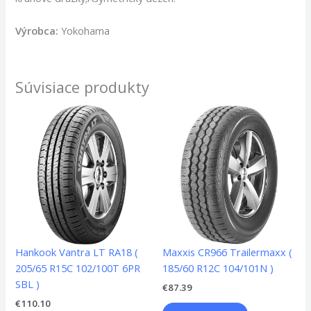
Výrobca:
Yokohama
Súvisiace produkty
Hankook Vantra LT RA18 (
Maxxis CR966 Trailermaxx (
205/65 R15C 102/100T 6PR
185/60 R12C 104/101N )
SBL )
€
87.39
€
110.10