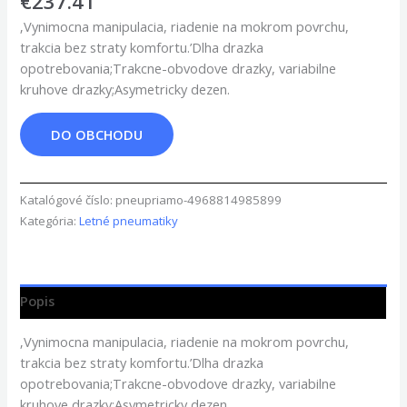
€
237.41
‚Vynimocna manipulacia, riadenie na mokrom povrchu,
trakcia bez straty komfortu.’Dlha drazka
opotrebovania;Trakcne-obvodove drazky, variabilne
kruhove drazky;Asymetricky dezen.
DO OBCHODU
Katalógové číslo:
pneupriamo-4968814985899
Kategória:
Letné pneumatiky
Popis
‚Vynimocna manipulacia, riadenie na mokrom povrchu,
trakcia bez straty komfortu.’Dlha drazka
opotrebovania;Trakcne-obvodove drazky, variabilne
kruhove drazky;Asymetricky dezen.