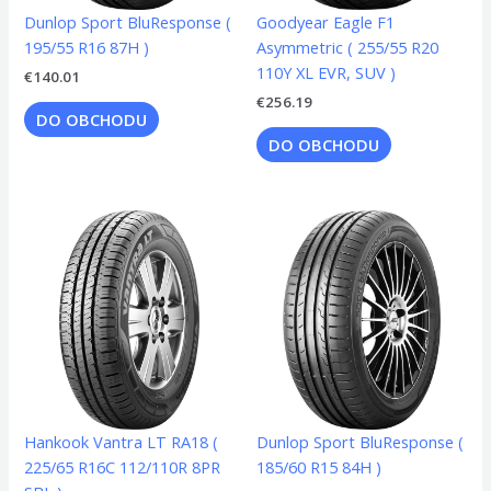
Dunlop Sport BluResponse (
Goodyear Eagle F1
195/55 R16 87H )
Asymmetric ( 255/55 R20
110Y XL EVR, SUV )
€
140.01
€
256.19
DO OBCHODU
DO OBCHODU
Hankook Vantra LT RA18 (
Dunlop Sport BluResponse (
225/65 R16C 112/110R 8PR
185/60 R15 84H )