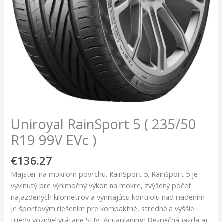
Uniroyal RainSport 5 ( 235/50
R19 99V EVc )
€
136.27
Majster na mokrom povrchu. RainSport 5. RainSport 5 je
vyvinutý pre výnimočný výkon na mokre, zvýšený počet
najazdených kilometrov a vynikajúcu kontrolu nad riadením –
je športovým riešením pre kompaktné, stredné a vyššie
triedy vozidiel vrátane SUV. Aquaplaning: Bezpečná jazda aj