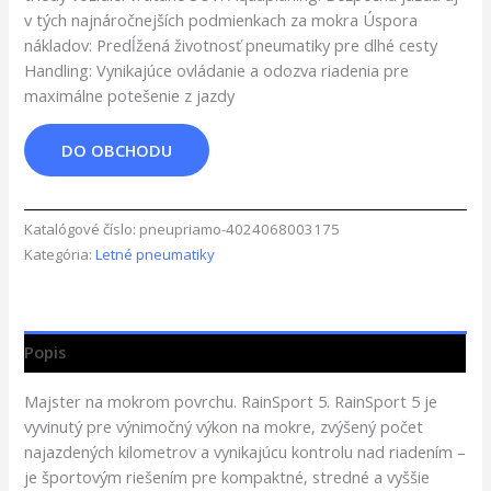
v tých najnáročnejších podmienkach za mokra Úspora
nákladov: Predĺžená životnosť pneumatiky pre dlhé cesty
Handling: Vynikajúce ovládanie a odozva riadenia pre
maximálne potešenie z jazdy
DO OBCHODU
Katalógové číslo:
pneupriamo-4024068003175
Kategória:
Letné pneumatiky
Popis
Majster na mokrom povrchu. RainSport 5. RainSport 5 je
vyvinutý pre výnimočný výkon na mokre, zvýšený počet
najazdených kilometrov a vynikajúcu kontrolu nad riadením –
je športovým riešením pre kompaktné, stredné a vyššie