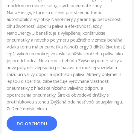
modelom v rodine ekologických pneumatík rady
NanoEnergy, ktoré sú určené pre strednú triedu
automobilov. Výrobky NanoEnergy garantujú bezpečnosť,
dlhú životnosť, úsporu paliva a efektívnosť jazdy.
NanoEnergy 3 benefituje z vylepšenej konštrukcie
pneumatiky a nového polyméru použitého v zmesi behúňa.
Vďaka tomu má pneumatika NanoEnergy 3 dlhšiu životnosť,
lepší výkon na mokrej vozovke a nižšiu spotrebu paliva ako
jej predchodca. Nová zmes behúňa Zvýšený pomer siliky a
nový polymér zlepšujúci priľnavosť na mokrej vozovke a
znižujúci valivý odpor a spotrebu paliva. Aktívny polymér s
lepšou disperziou zabezpečuje vyrovnané vlastnosti
pneumatiky z hľadiska nízkeho valivého odporu a
opotrebenia pneumatiky. Široké obvodové drážky s
protihlukovou stenou Zvýšená odolnosť voči aquaplaningu.
Znížené emisie hluku.
DO OBCHODU