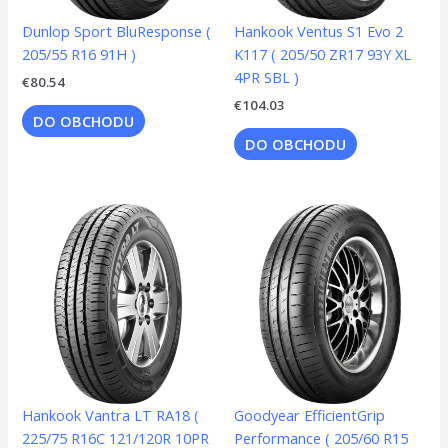
Dunlop Sport BluResponse (
Hankook Ventus S1 Evo 2
205/55 R16 91H )
K117 ( 205/50 ZR17 93Y XL
4PR SBL )
€
80.54
€
104.03
DO OBCHODU
DO OBCHODU
Hankook Vantra LT RA18 (
Goodyear EfficientGrip
225/75 R16C 121/120R 10PR
Performance ( 205/60 R15