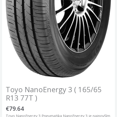
Toyo NanoEnergy 3 ( 165/65
R13 77T )
€
79.64
Toyo NanoEnergy 3 Pneumatika NanoEnergy 3 je najnovším