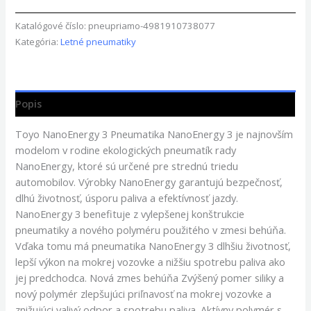
Katalógové číslo:
pneupriamo-4981910738077
Kategória:
Letné pneumatiky
Popis
Toyo NanoEnergy 3 Pneumatika NanoEnergy 3 je najnovším
modelom v rodine ekologických pneumatík rady
NanoEnergy, ktoré sú určené pre strednú triedu
automobilov. Výrobky NanoEnergy garantujú bezpečnosť,
dlhú životnosť, úsporu paliva a efektívnosť jazdy.
NanoEnergy 3 benefituje z vylepšenej konštrukcie
pneumatiky a nového polyméru použitého v zmesi behúňa.
Vďaka tomu má pneumatika NanoEnergy 3 dlhšiu životnosť,
lepší výkon na mokrej vozovke a nižšiu spotrebu paliva ako
jej predchodca. Nová zmes behúňa Zvýšený pomer siliky a
nový polymér zlepšujúci priľnavosť na mokrej vozovke a
znižujúci valivý odpor a spotrebu paliva. Aktívny polymér s