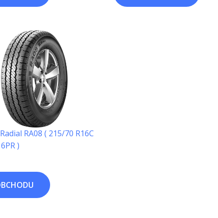
adial RA08 ( 215/70 R16C
6PR )
OBCHODU