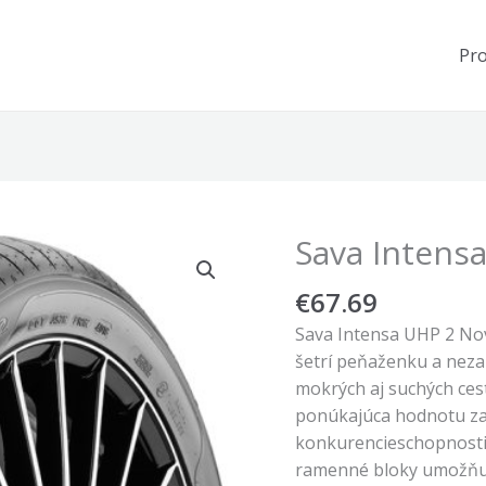
Pr
Sava Intensa
€
67.69
Sava Intensa UHP 2 No
šetrí peňaženku a neza
mokrých aj suchých ces
ponúkajúca hodnotu za
konkurencieschopnosti
ramenné bloky umožňujú