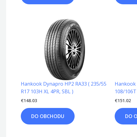
Hankook Dynapro HP2 RA33 ( 235/55
Hankook R
R17 103H XL 4PR, SBL )
108/106T 
€
148.03
€
151.02
DO OBCHODU
DO 