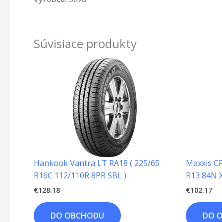
Súvisiace produkty
Hankook Vantra LT RA18 ( 225/65
Maxxis CR
R16C 112/110R 8PR SBL )
R13 84N X
€
128.18
€
102.17
DO OBCHODU
DO 