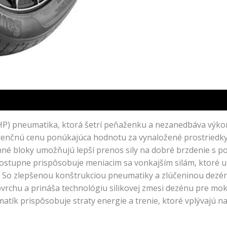
P) pneumatika, ktorá šetrí peňaženku a nezanedbáva výkon 
erenčnú cenu ponúkajúca hodnotu za vynaložené prostriedk
é bloky umožňujú lepší prenos sily na dobré brzdenie s po
 postupne prispôsobuje meniacim sa vonkajším silám, ktoré 
So zlepšenou konštrukciou pneumatiky a zlúčeninou dezén
rchu a prináša technológiu silikovej zmesi dezénu pre mokr
tík prispôsobuje straty energie a trenie, ktoré vplývajú na