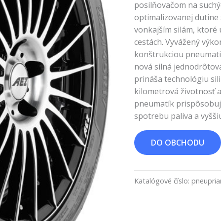
posilňovačom na suchýc
optimalizovanej dutine
vonkajším silám, ktoré
cestách. Vyvážený výk
konštrukciou pneumati
nová silná jednodrôtov
prináša technológiu si
kilometrová životnosť 
pneumatík prispôsobuje 
spotrebu paliva a vyšši
DO OBCHODU
Katalógové číslo:
pneupri