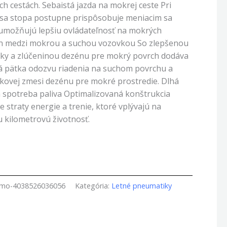
h cestách. Sebaistá jazda na mokrej ceste Pri
 sa stopa postupne prispôsobuje meniacim sa
 umožňujú lepšiu ovládateľnosť na mokrých
on medzi mokrou a suchou vozovkou So zlepšenou
ky a zlúčeninou dezénu pre mokrý povrch dodáva
á pätka odozvu riadenia na suchom povrchu a
likovej zmesi dezénu pre mokré prostredie. Dlhá
a spotreba paliva Optimalizovaná konštrukcia
straty energie a trenie, ktoré vplývajú na
u kilometrovú životnosť.
amo-4038526036056
Kategória:
Letné pneumatiky