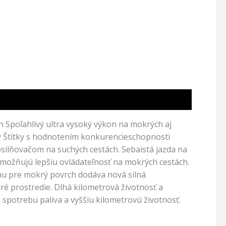
Spoľahlivý ultra vysoký výkon na mokrých aj
y Štítky s hodnotením konkurencieschopnosti
silňovačom na suchých cestách. Sebaistá jazda na
umožňujú lepšiu ovládateľnosť na mokrých cestách.
u pre mokrý povrch dodáva nová silná
é prostredie. Dlhá kilometrová životnosť a
 spotrebu paliva a vyššiu kilometrovú životnosť.