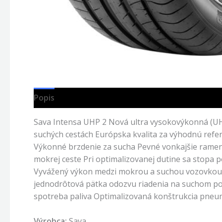
Popis
Sava Intensa UHP 2 Nová ultra vysokovýkonná (UH
suchých cestách Európska kvalita za výhodnú ref
Výkonné brzdenie za sucha Pevné vonkajšie ramenn
mokrej ceste Pri optimalizovanej dutine sa stopa
Vyvážený výkon medzi mokrou a suchou vozovkou 
jednodrôtová pätka odozvu riadenia na suchom pov
spotreba paliva Optimalizovaná konštrukcia pneuma
Výrobca:
Sava