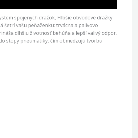
ystém spojených drážok, Hlbšie obvodové drážky
á šetrí vašu peňaženku: trvácna a palivovo
ináša dlhšiu životnosť behúňa a lepší valivý odpor.
á do stopy pneumatiky, čím obmedzujú tvorbu