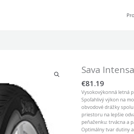
Pr
Sava Intensa
€
81.19
Vysokovýkonná letná p
Spoľahlivý výkon na mo
obvodové drážky spolu 
priestoru na lepšie odv
peňaženku: trvácna a p
Optimálny tvar dutiny a