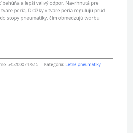
ť behúňa a lepší valivý odpor. Navrhnutá pre
tvare peria, Drážky v tvare peria regulujú prúd
 do stopy pneumatiky, čím obmedzujú tvorbu
amo-5452000747815
Kategória:
Letné pneumatiky