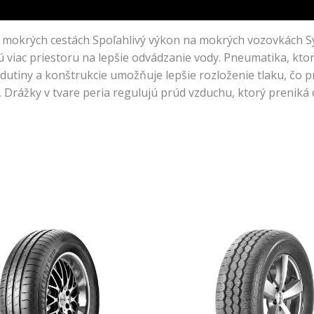
 mokrých cestách Spoľahlivý výkon na mokrých vozovkách S
 viac priestoru na lepšie odvádzanie vody. Pneumatika, ktor
utiny a konštrukcie umožňuje lepšie rozloženie tlaku, čo pr
, Drážky v tvare peria regulujú prúd vzduchu, ktorý prenik