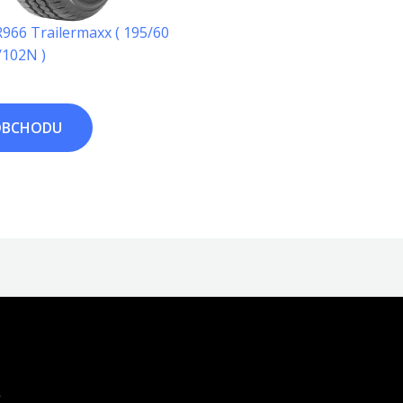
966 Trailermaxx ( 195/60
/102N )
OBCHODU