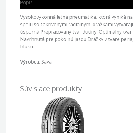
Popis
Vysokovýkonná letná pneumatika, ktorá vyniká na
spolu so zakrivenými radiálnymi drážkami vytvárajú
úsporná Prepracovaný tvar dutiny, Optimálny tvar d
Navrhnutá pre pokojnú jazdu Drážky v tvare peria
hluku.
Výrobca:
Sava
Súvisiace produkty