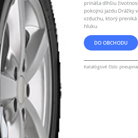
prináša dlhšiu životnos
pokojnú jazdu Drážky v 
vzduchu, ktorý preniká
hluku.
DO OBCHODU
Katalógové číslo:
pneupri