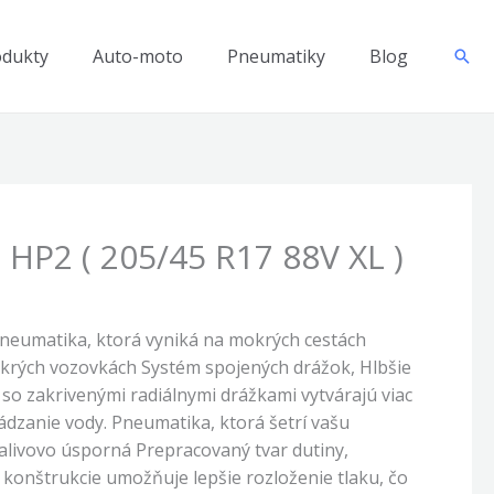
odukty
Auto-moto
Pneumatiky
Blog
Hľad
 HP2 ( 205/45 R17 88V XL )
neumatika, ktorá vyniká na mokrých cestách
krých vozovkách Systém spojených drážok, Hlbšie
so zakrivenými radiálnymi drážkami vytvárajú viac
ádzanie vody. Pneumatika, ktorá šetrí vašu
alivovo úsporná Prepracovaný tvar dutiny,
 konštrukcie umožňuje lepšie rozloženie tlaku, čo