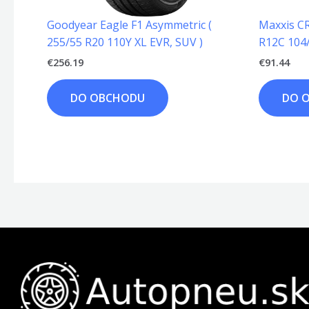
Goodyear Eagle F1 Asymmetric (
Maxxis CR
255/55 R20 110Y XL EVR, SUV )
R12C 104
€
256.19
€
91.44
DO OBCHODU
DO 