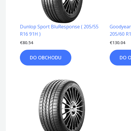
Dunlop Sport BluResponse ( 205/55
Goodyear 
R16 91H )
205/60 R1
€
80.54
€
130.04
DO OBCHODU
DO 