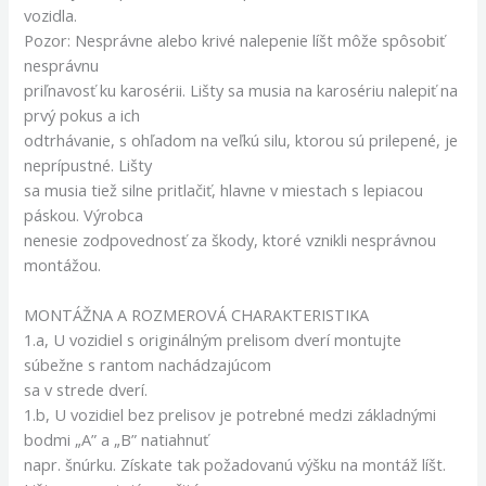
vozidla.
Pozor: Nesprávne alebo krivé nalepenie líšt môže spôsobiť
nesprávnu
priľnavosť ku karosérii. Lišty sa musia na karosériu nalepiť na
prvý pokus a ich
odtrhávanie, s ohľadom na veľkú silu, ktorou sú prilepené, je
neprípustné. Lišty
sa musia tiež silne pritlačiť, hlavne v miestach s lepiacou
páskou. Výrobca
nenesie zodpovednosť za škody, ktoré vznikli nesprávnou
montážou.
MONTÁŽNA A ROZMEROVÁ CHARAKTERISTIKA
1.a, U vozidiel s originálným prelisom dverí montujte
súbežne s rantom nachádzajúcom
sa v strede dverí.
1.b, U vozidiel bez prelisov je potrebné medzi základnými
bodmi „A” a „B” natiahnuť
napr. šnúrku. Získate tak požadovanú výšku na montáž líšt.