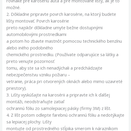
rovnaké pre karosériu auta a pre montované lišty, ak je to
možné.
2. Dôkladne pripravte povrch karosérie, na ktorý budete
lišty montovať. Povrch karosérie
preto najskôr dôkladne umyte bežne dostupnými
automobilovými prostriedkami
a potom ho zbavte mastnôt pomocou technického benzínu
alebo iného podobného
chemického prostriedku. (Používate odparujúce sa látky a
preto venujte pozornosť
tomu, aby ste sa ich nenadýchali a predchádzajte
nebezpečenstvu vzniku požiaru –
vetranie, práca pri otvorených oknách alebo mimo uzavreté
priestory).
3. Lišty vyskúšajte na karosérii a pripravte ich k ďalšej
montáži, neodstraňujte zatiaľ
ochrannú fóliu zo samolepiacej pásky (firmy 3M) z líšt.
4. Z líšt potom odlepte farebnú ochrannú fóliu a nedotýkajte
sa lepiacej plochy. Lišty
montujte od prostredného stĺpika smerom k nárazníkom