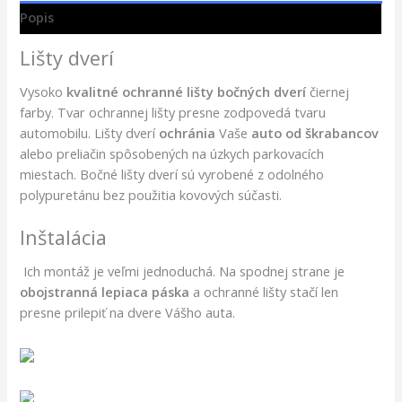
Popis
Lišty dverí
Vysoko
kvalitné ochranné lišty bočných dverí
čiernej
farby. Tvar ochrannej lišty presne zodpovedá tvaru
automobilu. Lišty dverí
ochránia
Vaše
auto
od škrabancov
alebo preliačin spôsobených na úzkych parkovacích
miestach. Bočné lišty dverí sú vyrobené z odolného
polypuretánu bez použitia kovových súčasti.
Inštalácia
Ich montáž je veľmi jednoduchá. Na spodnej strane je
obojstranná lepiaca páska
a ochranné lišty stačí len
presne prilepiť na dvere Vášho auta.