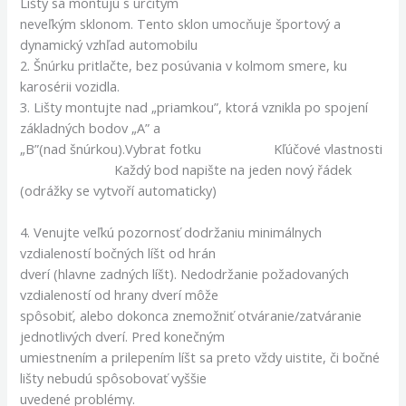
Lišty sa montujú s určitým
neveľkým sklonom. Tento sklon umocňuje športový a
dynamický vzhľad automobilu
2. Šnúrku pritlačte, bez posúvania v kolmom smere, ku
karosérii vozidla.
3. Lišty montujte nad „priamkou”, ktorá vznikla po spojení
základných bodov „A” a
„B”(nad šnúrkou).Vybrat fotku Kľúčové vlastnosti
Každý bod napište na jeden nový řádek
(odrážky se vytvoří automaticky)
4. Venujte veľkú pozornosť dodržaniu minimálnych
vzdialeností bočných líšt od hrán
dverí (hlavne zadných líšt). Nedodržanie požadovaných
vzdialeností od hrany dverí môže
spôsobiť, alebo dokonca znemožniť otváranie/zatváranie
jednotlivých dverí. Pred konečným
umiestnením a prilepením líšt sa preto vždy uistite, či bočné
lišty nebudú spôsobovať vyššie
uvedené problémy.