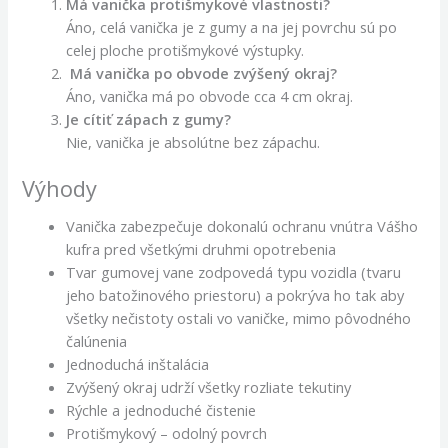
Má vanička protišmykové vlastnosti?
Áno, celá vanička je z gumy a na jej povrchu sú po
celej ploche protišmykové výstupky.
Má vanička po obvode zvýšený okraj?
Áno, vanička má po obvode cca 4 cm okraj.
Je cítiť zápach z gumy?
Nie, vanička je absolútne bez zápachu.
Výhody
Vanička zabezpečuje dokonalú ochranu vnútra Vášho
kufra pred všetkými druhmi opotrebenia
Tvar gumovej vane zodpovedá typu vozidla (tvaru
jeho batožinového priestoru) a pokrýva ho tak aby
všetky nečistoty ostali vo vaničke, mimo pôvodného
čalúnenia
Jednoduchá inštalácia
Zvýšený okraj udrží všetky rozliate tekutiny
Rýchle a jednoduché čistenie
Protišmykový – odolný povrch