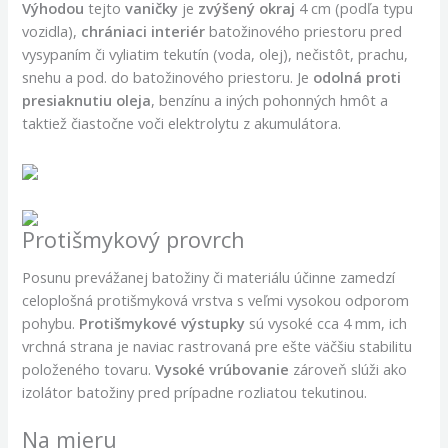
Výhodou
tejto
vaničky
je
zvýšený okraj
4 cm (podľa typu
vozidla),
chrániaci
interiér
batožinového priestoru pred
vysypaním či vyliatim tekutín (voda, olej), nečistôt, prachu,
snehu a pod. do batožinového priestoru. Je
odolná
proti
presiaknutiu oleja
, benzínu a iných pohonných hmôt a
taktiež čiastočne voči elektrolytu z akumulátora.
Protišmykový provrch
Posunu prevážanej batožiny či materiálu účinne zamedzí
celoplošná protišmyková vrstva s veľmi vysokou odporom
pohybu.
Protišmykové výstupky
sú vysoké cca 4 mm, ich
vrchná strana je naviac rastrovaná pre ešte väčšiu stabilitu
položeného tovaru.
Vysoké vrúbovanie
zároveň slúži ako
izolátor batožiny pred prípadne rozliatou tekutinou.
Na mieru