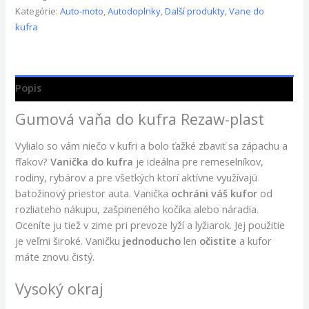
Kategórie:
Auto-moto
,
Autodoplnky
,
Další produkty
,
Vane do
kufra
Popis
Gumová vaňa do kufra Rezaw-plast
Vylialo so vám niečo v kufri a bolo ťažké zbaviť sa zápachu a
fľakov?
Vanička do kufra
je ideálna pre remeselníkov,
rodiny, rybárov a pre všetkých ktorí aktívne využívajú
batožinový priestor auta. Vanička
ochráni váš kufor
od
rozliateho nákupu, zašpineného kočíka alebo náradia.
Oceníte ju tiež v zime pri prevoze lyží a lyžiarok. Jej použitie
je veľmi široké. Vaničku
jednoducho
len
očistite
a kufor
máte znovu čistý.
Vysoký okraj