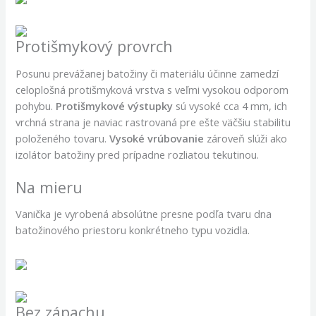
Protišmykový provrch
Posunu prevážanej batožiny či materiálu účinne zamedzí
celoplošná protišmyková vrstva s veľmi vysokou odporom
pohybu.
Protišmykové výstupky
sú vysoké cca 4 mm, ich
vrchná strana je naviac rastrovaná pre ešte väčšiu stabilitu
položeného tovaru.
Vysoké vrúbovanie
zároveň slúži ako
izolátor batožiny pred prípadne rozliatou tekutinou.
Na mieru
Vanička je vyrobená absolútne presne podľa tvaru dna
batožinového priestoru konkrétneho typu vozidla.
Bez zápachu