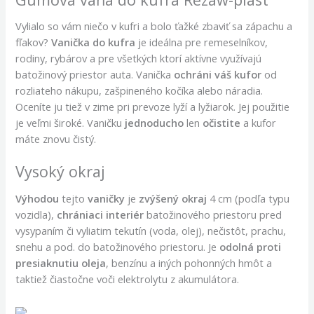
Vylialo so vám niečo v kufri a bolo ťažké zbaviť sa zápachu a
fľakov?
Vanička do kufra
je ideálna pre remeselníkov,
rodiny, rybárov a pre všetkých ktorí aktívne využívajú
batožinový priestor auta. Vanička
ochráni váš kufor
od
rozliateho nákupu, zašpineného kočíka alebo náradia.
Oceníte ju tiež v zime pri prevoze lyží a lyžiarok. Jej použitie
je veľmi široké. Vaničku
jednoducho
len
očistite
a kufor
máte znovu čistý.
Vysoký okraj
Výhodou
tejto
vaničky
je
zvýšený okraj
4 cm (podľa typu
vozidla),
chrániaci
interiér
batožinového priestoru pred
vysypaním či vyliatim tekutín (voda, olej), nečistôt, prachu,
snehu a pod. do batožinového priestoru. Je
odolná
proti
presiaknutiu oleja
, benzínu a iných pohonných hmôt a
taktiež čiastočne voči elektrolytu z akumulátora.