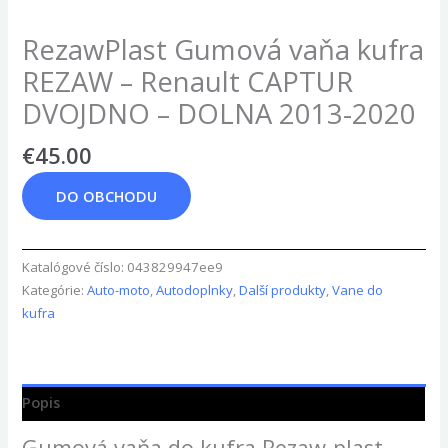
RezawPlast Gumová vaňa kufra
REZAW – Renault CAPTUR
DVOJDNO – DOLNA 2013-2020
€
45.00
DO OBCHODU
Katalógové číslo:
043829947ee9
Kategórie:
Auto-moto
,
Autodoplnky
,
Další produkty
,
Vane do
kufra
Popis
Gumová vaňa do kufra Rezaw-plast