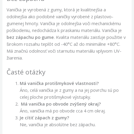
Vanička je vyrobená z gumy, ktorá je kvalitnejšia a
odolnejšia ako podobné vaničky vyrobené z plastovo-
gumenej hmoty. Vanička je odolnejšia voči mechanickému
poškodeniu, nedochádza k praskaniu materiálu. Vanička je
bez zápachu po gume
. Kvalita materiálu zaisťuje použitie v
širokom rozsahu teplôt od -40°C až do minimálne +80°C.
Má značnú odolnosť voči starnutiu materiálu vplyvom UV-
žiarenia.
Časté otázky
Má vanička protišmykové vlastnosti?
Áno, celá vanička je z gumy a na jej povrchu sú po
celej ploche protišmykové výstupky.
Má vanička po obvode zvýšený okraj?
Áno, vanička má po obvode cca 4 cm okraj.
Je cítiť zápach z gumy?
Nie, vanička je absolútne bez zápachu.