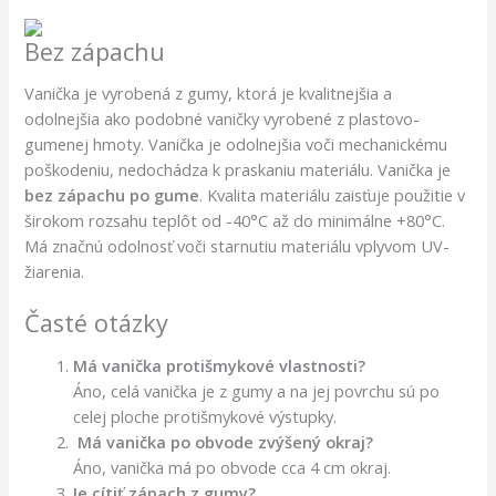
Bez zápachu
Vanička je vyrobená z gumy, ktorá je kvalitnejšia a
odolnejšia ako podobné vaničky vyrobené z plastovo-
gumenej hmoty. Vanička je odolnejšia voči mechanickému
poškodeniu, nedochádza k praskaniu materiálu. Vanička je
bez zápachu po gume
. Kvalita materiálu zaisťuje použitie v
širokom rozsahu teplôt od -40°C až do minimálne +80°C.
Má značnú odolnosť voči starnutiu materiálu vplyvom UV-
žiarenia.
Časté otázky
Má vanička protišmykové vlastnosti?
Áno, celá vanička je z gumy a na jej povrchu sú po
celej ploche protišmykové výstupky.
Má vanička po obvode zvýšený okraj?
Áno, vanička má po obvode cca 4 cm okraj.
Je cítiť zápach z gumy?