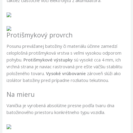
taktiež čiastočne voči elektrolytu z akumulátora.
Protišmykový provrch
Posunu prevážanej batožiny či materiálu účinne zamedzí
celoplošná protišmyková vrstva s veľmi vysokou odporom
pohybu.
Protišmykové výstupky
sú vysoké cca 4 mm, ich
vrchná strana je naviac rastrovaná pre ešte väčšiu stabilitu
položeného tovaru.
Vysoké vrúbovanie
zároveň slúži ako
izolátor batožiny pred prípadne rozliatou tekutinou.
Na mieru
Vanička je vyrobená absolútne presne podľa tvaru dna
batožinového priestoru konkrétneho typu vozidla.