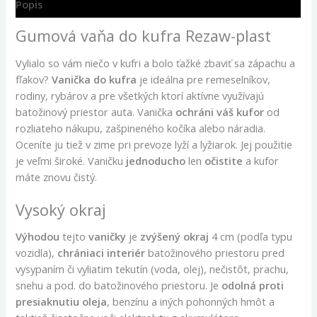
Popis
Gumová vaňa do kufra Rezaw-plast
Vylialo so vám niečo v kufri a bolo ťažké zbaviť sa zápachu a
fľakov?
Vanička do kufra
je ideálna pre remeselníkov,
rodiny, rybárov a pre všetkých ktorí aktívne využívajú
batožinový priestor auta. Vanička
ochráni váš kufor
od
rozliateho nákupu, zašpineného kočíka alebo náradia.
Oceníte ju tiež v zime pri prevoze lyží a lyžiarok. Jej použitie
je veľmi široké. Vaničku
jednoducho
len
očistite
a kufor
máte znovu čistý.
Vysoký okraj
Výhodou
tejto
vaničky
je
zvýšený okraj
4 cm (podľa typu
vozidla),
chrániaci
interiér
batožinového priestoru pred
vysypaním či vyliatim tekutín (voda, olej), nečistôt, prachu,
snehu a pod. do batožinového priestoru. Je
odolná
proti
presiaknutiu oleja
, benzínu a iných pohonných hmôt a