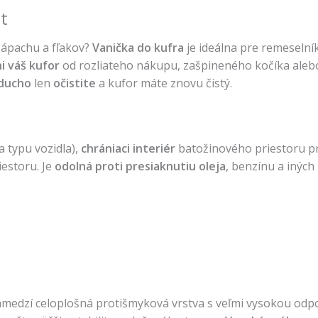
st
 zápachu a fľakov?
Vanička do kufra
je ideálna pre remeselník
i váš kufor
od rozliateho nákupu, zašpineného kočíka alebo n
ducho
len
očistite
a kufor máte znovu čistý.
a typu vozidla),
chrániaci
interiér
batožinového priestoru pre
iestoru. Je
odolná
proti
presiaknutiu oleja
, benzínu a inýc
zamedzí celoplošná protišmyková vrstva s veľmi vysokou o