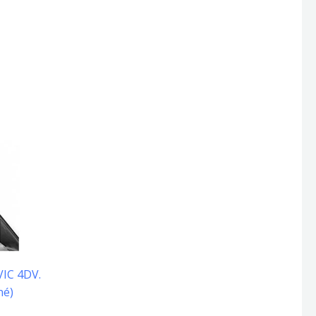
VIC 4DV.
né)