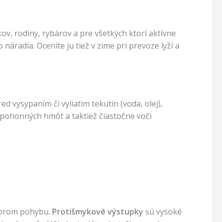
ov, rodiny, rybárov a pre všetkých ktorí aktívne
áradia. Oceníte ju tiež v zime pri prevoze lyží a
d vysypaním či vyliatim tekutín (voda, olej),
h pohonných hmôt a taktiež čiastočne voči
dporom pohybu.
Protišmykové výstupky
sú vysoké