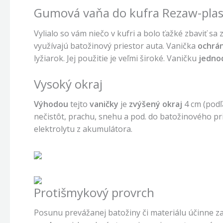
Gumová vaňa do kufra Rezaw-pla
Vylialo so vám niečo v kufri a bolo ťažké zbaviť sa
využívajú batožinový priestor auta. Vanička
ochrán
lyžiarok. Jej použitie je veľmi široké. Vaničku
jedno
Vysoký okraj
Výhodou
tejto
vaničky
je
zvýšený okraj
4 cm (podľ
nečistôt, prachu, snehu a pod. do batožinového pr
elektrolytu z akumulátora.
Protišmykový provrch
Posunu prevážanej batožiny či materiálu účinne 