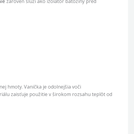
ie
zároveň slúži ako izolátor batožiny pred
ej hmoty. Vanička je odolnejšia voči
eriálu zaisťuje použitie v širokom rozsahu teplôt od