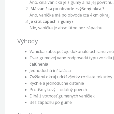
Áno, celá vanička je z gumy a na jej povrchu
Má vanička po obvode zvýšený okraj?
Áno, vanička má po obvode cca 4 cm okraj.
Je cítiť zápach z gumy?
Nie, vanička je absolútne bez zápachu.
Výhody
Vanička zabezpečuje dokonalú ochranu vnú
Tvar gumovej vane zodpovedá typu vozidla (
čalúnenia
Jednoduchá inštalácia
Zvýšený okraj udrží všetky rozliate tekutiny
Rýchle a jednoduché čistenie
Protišmykový – odolný povrch
Dlhá životnosť gumených vaničiek
Bez zápachu po gume