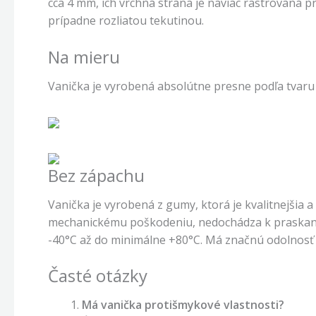
cca 4 mm, ich vrchná strana je naviac rastrovaná p
prípadne rozliatou tekutinou.
Na mieru
Vanička je vyrobená absolútne presne podľa tvaru
Bez zápachu
Vanička je vyrobená z gumy, ktorá je kvalitnejšia
mechanickému poškodeniu, nedochádza k praskani
-40°C až do minimálne +80°C. Má značnú odolnosť 
Časté otázky
Má vanička protišmykové vlastnosti?