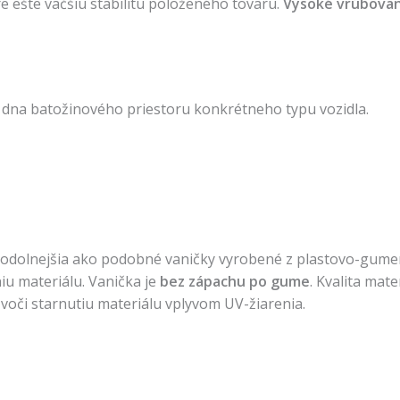
re ešte väčšiu stabilitu položeného tovaru.
Vysoké vrúbovan
 dna batožinového priestoru konkrétneho typu vozidla.
 a odolnejšia ako podobné vaničky vyrobené z plastovo-gumen
u materiálu. Vanička je
bez zápachu po gume
. Kvalita mat
voči starnutiu materiálu vplyvom UV-žiarenia.