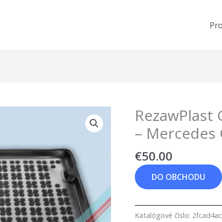
Pr
RezawPlast
– Mercedes 
€
50.00
DO OBCHODU
Katalógové číslo:
2fcad4a