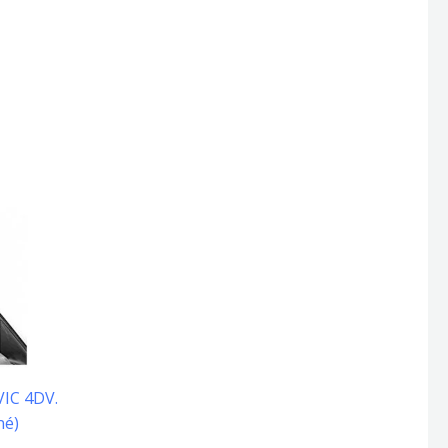
VIC 4DV.
né)