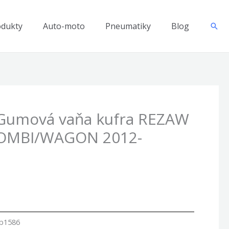
odukty
Auto-moto
Pneumatiky
Blog
Hľad
 Gumová vaňa kufra REZAW
KOMBI/WAGON 2012-
b1586