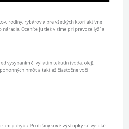
ov, rodiny, rybárov a pre všetkých ktorí aktívne
áradia. Oceníte ju tiež v zime pri prevoze lyží a
d vysypaním či vyliatim tekutín (voda, olej),
h pohonných hmôt a taktiež čiastočne voči
dporom pohybu.
Protišmykové výstupky
sú vysoké