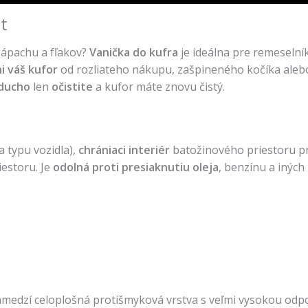
st
 zápachu a fľakov?
Vanička do kufra
je ideálna pre remeselník
i váš kufor
od rozliateho nákupu, zašpineného kočíka alebo n
ducho
len
očistite
a kufor máte znovu čistý.
a typu vozidla),
chrániaci
interiér
batožinového priestoru pre
iestoru. Je
odolná
proti
presiaknutiu oleja
, benzínu a inýc
zamedzí celoplošná protišmyková vrstva s veľmi vysokou o