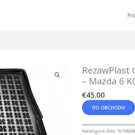
Pr
RezawPlast
– Mazda 6 
€
45.00
DO OBCHODU
Katalógové číslo:
1b7d886