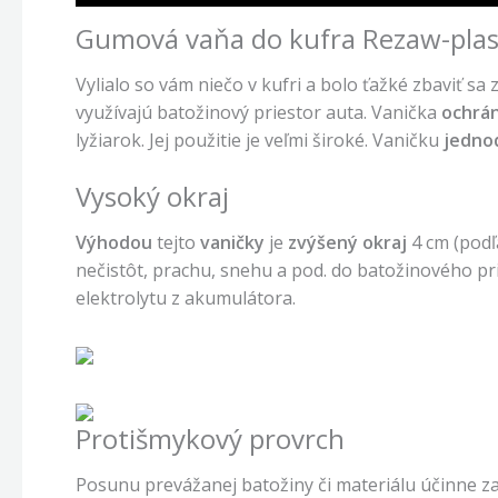
Gumová vaňa do kufra Rezaw-pla
Vylialo so vám niečo v kufri a bolo ťažké zbaviť sa
využívajú batožinový priestor auta. Vanička
ochrán
lyžiarok. Jej použitie je veľmi široké. Vaničku
jedno
Vysoký okraj
Výhodou
tejto
vaničky
je
zvýšený okraj
4 cm (podľ
nečistôt, prachu, snehu a pod. do batožinového pr
elektrolytu z akumulátora.
Protišmykový provrch
Posunu prevážanej batožiny či materiálu účinne 