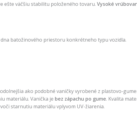
re ešte väčšiu stabilitu položeného tovaru.
Vysoké vrúbovan
 dna batožinového priestoru konkrétneho typu vozidla.
 a odolnejšia ako podobné vaničky vyrobené z plastovo-gumen
u materiálu. Vanička je
bez zápachu po gume
. Kvalita mat
voči starnutiu materiálu vplyvom UV-žiarenia.