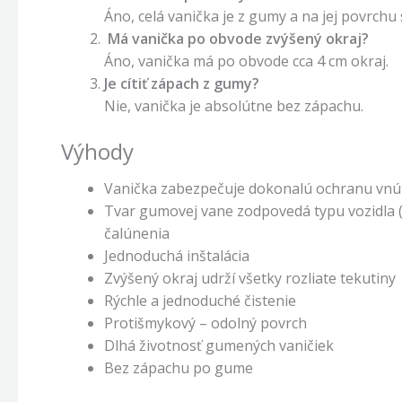
Áno, celá vanička je z gumy a na jej povrchu
Má vanička po obvode zvýšený okraj?
Áno, vanička má po obvode cca 4 cm okraj.
Je cítiť zápach z gumy?
Nie, vanička je absolútne bez zápachu.
Výhody
Vanička zabezpečuje dokonalú ochranu vnú
Tvar gumovej vane zodpovedá typu vozidla (
čalúnenia
Jednoduchá inštalácia
Zvýšený okraj udrží všetky rozliate tekutiny
Rýchle a jednoduché čistenie
Protišmykový – odolný povrch
Dlhá životnosť gumených vaničiek
Bez zápachu po gume