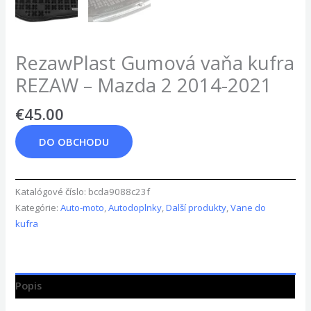
RezawPlast Gumová vaňa kufra
REZAW – Mazda 2 2014-2021
€
45.00
DO OBCHODU
Katalógové číslo:
bcda9088c23f
Kategórie:
Auto-moto
,
Autodoplnky
,
Další produkty
,
Vane do
kufra
Popis