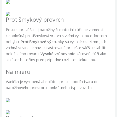
Protišmykový provrch
Posunu prevážanej batožiny či materiálu účinne zamedzí
celoplošná protišmyková vrstva s veľmi vysokou odporom
pohybu.
Protišmykové výstupky
sú vysoké cca 4 mm, ich
vrchná strana je naviac rastrovaná pre ešte väčšiu stabilitu
položeného tovaru.
Vysoké vrúbovanie
zároveň slúži ako
izolátor batožiny pred prípadne rozliatou tekutinou.
Na mieru
Vanička je vyrobená absolútne presne podľa tvaru dna
batožinového priestoru konkrétneho typu vozidla.