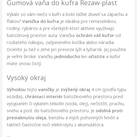
Gumová vaňa do kufra Rezaw-plast
Vylialo so vám niečo v kufri a bolo ťažké zbaviť sa zápachu a
fľakov?
Vanička do kufra
je ideálna pre remeselníkov,
rodiny, rybárov a pre všetkých ktorí aktívne využívajú
batožinový priestor auta. Vanička
ochráni váš kufor
od
rozliateho nákupu, zašpineného kočíka alebo náradia.
Oceníte ju tiež v zime pri prevoze lyží a lyžiarok. Jej použitie
je veľmi široké. Vaničku
jednoducho
len
očistite
a kufor
máte znovu čistý.
Vysoký okraj
Výhodou
tejto
vaničky
je
zvýšený okraj
4 cm (podľa typu
vozidla),
chrániaci
interiér
batožinového priestoru pred
vysypaním či vyliatim tekutín (voda, olej), nečistôt, prachu,
snehu a pod. do batožinového priestoru. Je
odolná
proti
presiaknutiu oleja
, benzínu a iných pohonných hmôt a
taktiež čiastočne voči elektrolytu z akumulátora.