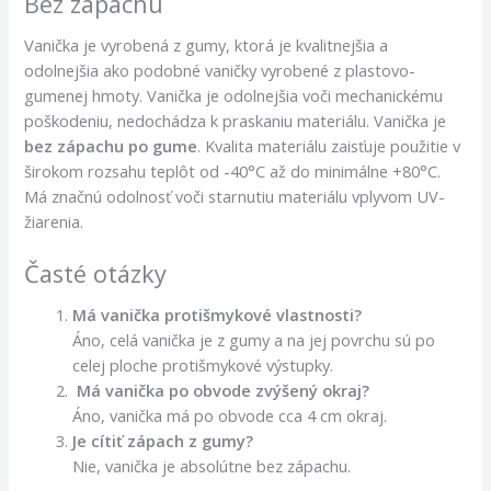
Bez zápachu
Vanička je vyrobená z gumy, ktorá je kvalitnejšia a
odolnejšia ako podobné vaničky vyrobené z plastovo-
gumenej hmoty. Vanička je odolnejšia voči mechanickému
poškodeniu, nedochádza k praskaniu materiálu. Vanička je
bez zápachu po gume
. Kvalita materiálu zaisťuje použitie v
širokom rozsahu teplôt od -40°C až do minimálne +80°C.
Má značnú odolnosť voči starnutiu materiálu vplyvom UV-
žiarenia.
Časté otázky
Má vanička protišmykové vlastnosti?
Áno, celá vanička je z gumy a na jej povrchu sú po
celej ploche protišmykové výstupky.
Má vanička po obvode zvýšený okraj?
Áno, vanička má po obvode cca 4 cm okraj.
Je cítiť zápach z gumy?
Nie, vanička je absolútne bez zápachu.