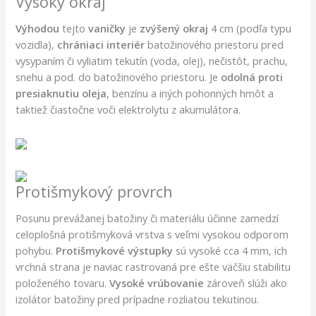
Vysoký okraj
Výhodou
tejto
vaničky
je
zvýšený okraj
4 cm (podľa typu
vozidla),
chrániaci
interiér
batožinového priestoru pred
vysypaním či vyliatim tekutín (voda, olej), nečistôt, prachu,
snehu a pod. do batožinového priestoru. Je
odolná
proti
presiaknutiu oleja
, benzínu a iných pohonných hmôt a
taktiež čiastočne voči elektrolytu z akumulátora.
Protišmykový provrch
Posunu prevážanej batožiny či materiálu účinne zamedzí
celoplošná protišmyková vrstva s veľmi vysokou odporom
pohybu.
Protišmykové výstupky
sú vysoké cca 4 mm, ich
vrchná strana je naviac rastrovaná pre ešte väčšiu stabilitu
položeného tovaru.
Vysoké vrúbovanie
zároveň slúži ako
izolátor batožiny pred prípadne rozliatou tekutinou.