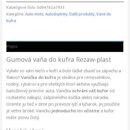
Katalógové číslo:
0d94762a7933
Kategórie:
Auto-moto
,
Autodoplnky
,
Další produkty
,
Vane do
kufra
Popis
Gumová vaňa do kufra Rezaw-plast
Vylialo so vám niečo v kufri a bolo ťažké zbaviť sa zápachu a
fľakov?
Vanička do kufra
je ideálna pre remeselníkov,
rodiny, rybárov a pre všetkých ktorí aktívne využívajú
batožinový priestor auta. Vanička
ochráni váš kufor
od
rozliateho nákupu, zašpineného kočíka alebo náradia.
Oceníte ju tiež v zime pri prevoze lyží a lyžiarok. Jej použitie
je veľmi široké. Vaničku
jednoducho
len
očistite
a kufor
máte znovu čistý.