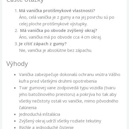
Má vanička protišmykové vlastnosti?
Áno, celá vanička je z gumy a na jej povrchu sú po
celej ploche protišmykové výstupky.
Má vanička po obvode zvýšený okraj?
Áno, vanička má po obvode cca 4 cm okraj.
Je cítiť zápach z gumy?
Nie, vanička je absolútne bez zápachu.
Výhody
Vanička zabezpečuje dokonalú ochranu vnútra Vášho
kufra pred všetkými druhmi opotrebenia
Tvar gumovej vane zodpovedá typu vozidla (tvaru
jeho batožinového priestoru) a pokrýva ho tak aby
všetky nečistoty ostali vo vaničke, mimo pôvodného
čalúnenia
Jednoduchá inštalácia
Zvýšený okraj udrží všetky rozliate tekutiny
Rýchle a jednoduché čistenie