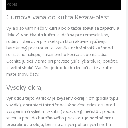
Popis
Gumová vaňa do kufra Rezaw-plast
Vylialo so vám niečo v kufri a bolo ťažké zbaviť sa zápachu a
fľakov?
Vanička do kufra
je ideálna pre remeselníkov,
rodiny, rybárov a pre všetkých ktorí aktívne využívajú
batožinový priestor auta. Vanička
ochráni váš kufor
od
rozliateho nákupu, zašpineného kočíka alebo náradia.
Oceníte ju tiež v zime pri prevoze lyží a lyžiarok. Jej použitie
je veľmi široké. Vaničku
jednoducho
len
očistite
a kufor
máte znovu čistý.
Vysoký okraj
Výhodou
tejto
vaničky
je
zvýšený okraj
4 cm (podľa typu
vozidla),
chrániaci
interiér
batožinového priestoru pred
vysypaním či vyliatim tekutín (voda, olej), nečistôt, prachu,
snehu a pod. do batožinového priestoru. Je
odolná
proti
presiaknutiu oleja
, benzínu a iných pohonných hmôt a