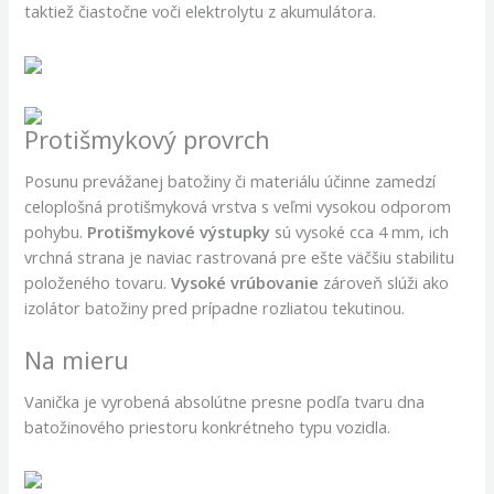
taktiež čiastočne voči elektrolytu z akumulátora.
Protišmykový provrch
Posunu prevážanej batožiny či materiálu účinne zamedzí
celoplošná protišmyková vrstva s veľmi vysokou odporom
pohybu.
Protišmykové výstupky
sú vysoké cca 4 mm, ich
vrchná strana je naviac rastrovaná pre ešte väčšiu stabilitu
položeného tovaru.
Vysoké vrúbovanie
zároveň slúži ako
izolátor batožiny pred prípadne rozliatou tekutinou.
Na mieru
Vanička je vyrobená absolútne presne podľa tvaru dna
batožinového priestoru konkrétneho typu vozidla.