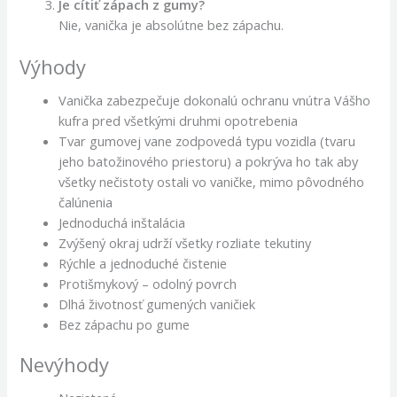
Je cítiť zápach z gumy?
Nie, vanička je absolútne bez zápachu.
Výhody
Vanička zabezpečuje dokonalú ochranu vnútra Vášho
kufra pred všetkými druhmi opotrebenia
Tvar gumovej vane zodpovedá typu vozidla (tvaru
jeho batožinového priestoru) a pokrýva ho tak aby
všetky nečistoty ostali vo vaničke, mimo pôvodného
čalúnenia
Jednoduchá inštalácia
Zvýšený okraj udrží všetky rozliate tekutiny
Rýchle a jednoduché čistenie
Protišmykový – odolný povrch
Dlhá životnosť gumených vaničiek
Bez zápachu po gume
Nevýhody