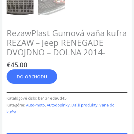
RezawPlast Gumová vaňa kufra
REZAW – Jeep RENEGADE
DVOJDNO – DOLNA 2014-
€
45.00
DO OBCHODU
Katalógové číslo:
be134eda6d45
Kategórie:
Auto-moto
,
Autodoplnky
,
Další produkty
,
Vane do
kufra