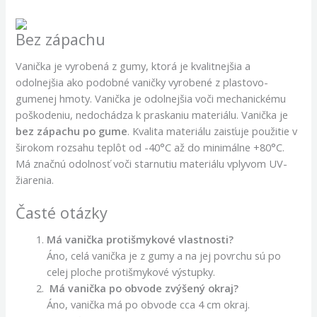
Bez zápachu
Vanička je vyrobená z gumy, ktorá je kvalitnejšia a
odolnejšia ako podobné vaničky vyrobené z plastovo-
gumenej hmoty. Vanička je odolnejšia voči mechanickému
poškodeniu, nedochádza k praskaniu materiálu. Vanička je
bez zápachu po gume
. Kvalita materiálu zaisťuje použitie v
širokom rozsahu teplôt od -40°C až do minimálne +80°C.
Má značnú odolnosť voči starnutiu materiálu vplyvom UV-
žiarenia.
Časté otázky
Má vanička protišmykové vlastnosti?
Áno, celá vanička je z gumy a na jej povrchu sú po
celej ploche protišmykové výstupky.
Má vanička po obvode zvýšený okraj?
Áno, vanička má po obvode cca 4 cm okraj.