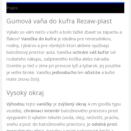
Popis
Gumová vaňa do kufra Rezaw-plast
Vylialo so vám niečo v kufri a bolo ťažké zbaviť sa zápachu a
fľakov?
Vanička do kufra
je ideálna pre remeselníkov,
rodiny, rybárov a pre všetkých ktorí aktívne využívajú
batožinový priestor auta. Vanička
ochráni váš kufor
od
rozliateho nákupu, zašpineného kočíka alebo náradia.
Oceníte ju tiež v zime pri prevoze lyží a lyžiarok. Jej použitie
je veľmi široké. Vaničku
jednoducho
len
očistite
a kufor
máte znovu čistý.
Vysoký okraj
Výhodou
tejto
vaničky
je
zvýšený okraj
4 cm (podľa typu
vozidla),
chrániaci
interiér
batožinového priestoru pred
vysypaním či vyliatim tekutín (voda, olej), nečistôt, prachu,
snehu a pod. do batožinového priestoru. Je
odolná
proti
presiaknutiu oleja
, benzínu a iných pohonných hmôt a