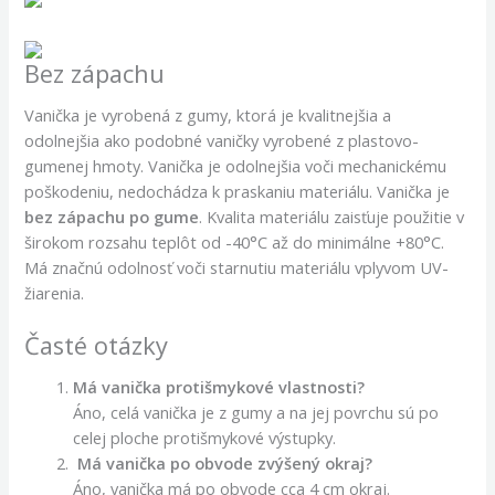
Bez zápachu
Vanička je vyrobená z gumy, ktorá je kvalitnejšia a
odolnejšia ako podobné vaničky vyrobené z plastovo-
gumenej hmoty. Vanička je odolnejšia voči mechanickému
poškodeniu, nedochádza k praskaniu materiálu. Vanička je
bez zápachu po gume
. Kvalita materiálu zaisťuje použitie v
širokom rozsahu teplôt od -40°C až do minimálne +80°C.
Má značnú odolnosť voči starnutiu materiálu vplyvom UV-
žiarenia.
Časté otázky
Má vanička protišmykové vlastnosti?
Áno, celá vanička je z gumy a na jej povrchu sú po
celej ploche protišmykové výstupky.
Má vanička po obvode zvýšený okraj?
Áno, vanička má po obvode cca 4 cm okraj.