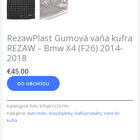
RezawPlast Gumová vaňa kufra
REZAW – Bmw X4 (F26) 2014-
2018
€
45.00
DO OBCHODU
Katalógové číslo:
bf5ab732b796
Kategórie:
Auto-moto
,
Autodoplnky
,
Další produkty
,
Vane do
kufra