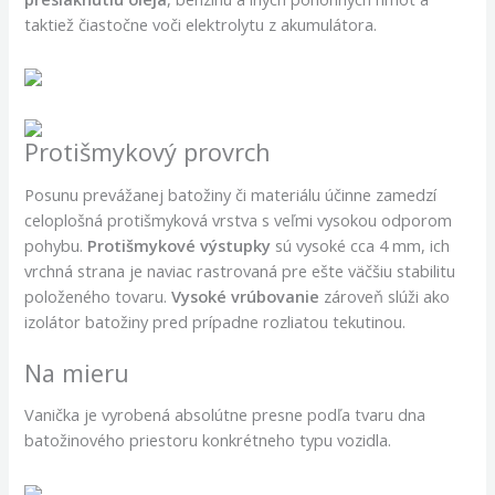
taktiež čiastočne voči elektrolytu z akumulátora.
Protišmykový provrch
Posunu prevážanej batožiny či materiálu účinne zamedzí
celoplošná protišmyková vrstva s veľmi vysokou odporom
pohybu.
Protišmykové výstupky
sú vysoké cca 4 mm, ich
vrchná strana je naviac rastrovaná pre ešte väčšiu stabilitu
položeného tovaru.
Vysoké vrúbovanie
zároveň slúži ako
izolátor batožiny pred prípadne rozliatou tekutinou.
Na mieru
Vanička je vyrobená absolútne presne podľa tvaru dna
batožinového priestoru konkrétneho typu vozidla.