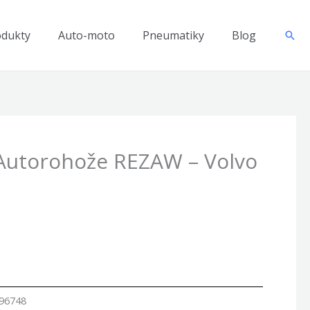
odukty
Auto-moto
Pneumatiky
Blog
Hľad
Autorohože REZAW – Volvo
96748