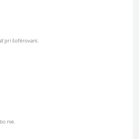
sť
pri šoférovaní.
bo nie.