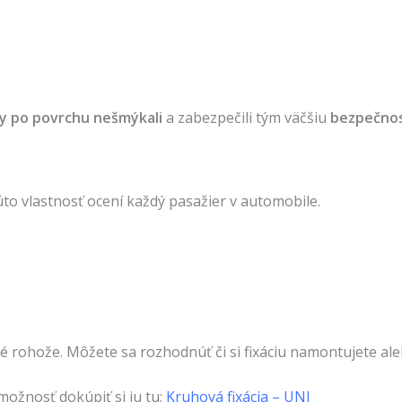
y po povrchu nešmýkali
a zabezpečili tým väčšiu
bezpečno
úto vlastnosť ocení každý pasažier v automobile.
é rohože. Môžete sa rozhodnúť či si fixáciu namontujete ale
možnosť dokúpiť si ju tu:
Kruhová fixácia – UNI