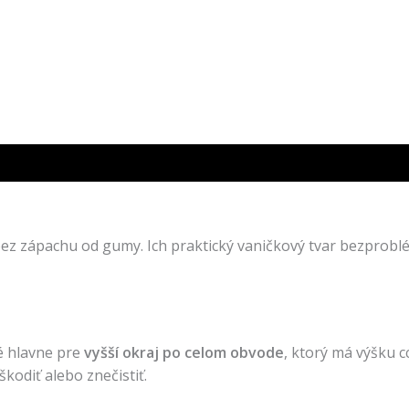
zápachu od gumy. Ich praktický vaničkový tvar bezproblé
é hlavne pre
vyšší okraj po celom obvode
, ktorý má výšku 
kodiť alebo znečistiť.