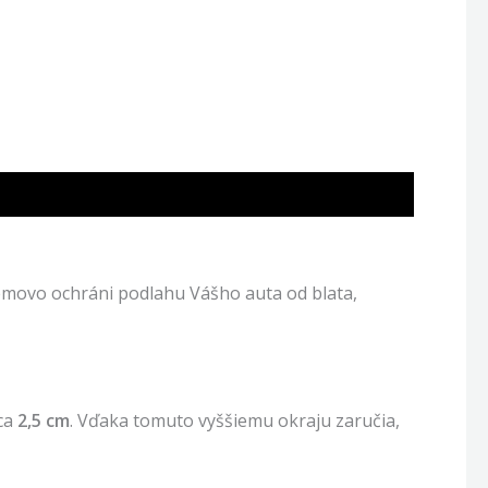
movo ochráni podlahu Vášho auta od blata,
cca
2,5 cm
. Vďaka tomuto vyššiemu okraju zaručia,