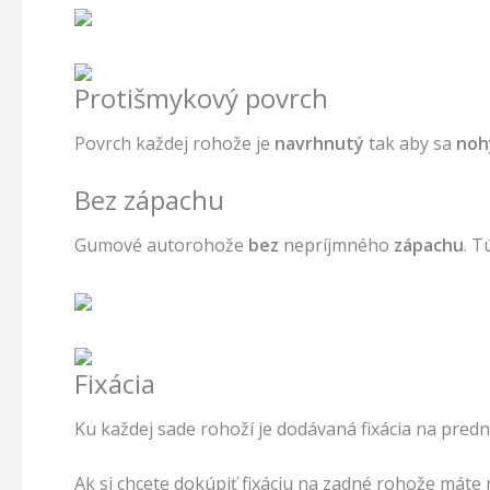
Protišmykový povrch
Povrch každej rohože je
navrhnutý
tak aby sa
noh
Bez zápachu
Gumové autorohože
bez
nepríjmného
zápachu
. T
Fixácia
Ku každej sade rohoží je dodávaná fixácia na predn
Ak si chcete dokúpiť fixáciu na zadné rohože máte 