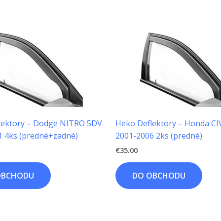
lektory – Dodge NITRO 5DV.
Heko Deflektory – Honda CI
1 4ks (predné+zadné)
2001-2006 2ks (predné)
€
35.00
OBCHODU
DO OBCHODU