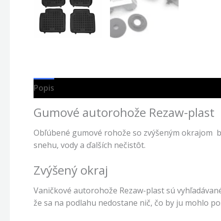
Popis
Gumové autorohože Rezaw-plast
Obľúbené gumové rohože so zvýšeným okrajom bez 
snehu, vody a ďalších nečistôt.
Zvýšený okraj
Vaničkové autorohože Rezaw-plast sú vyhľadávan
že sa na podlahu nedostane nič, čo by ju mohlo poš