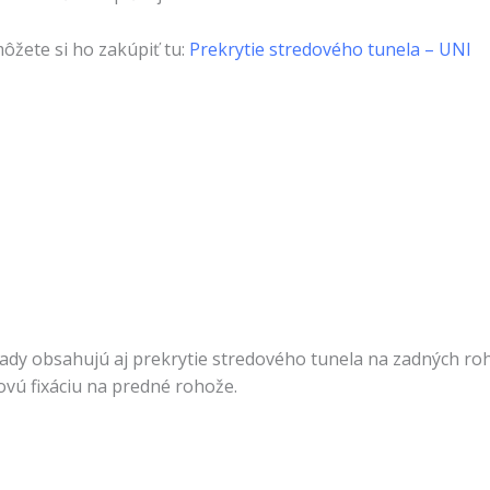
môžete si ho zakúpiť tu:
Prekrytie stredového tunela – UNI
sady obsahujú aj prekrytie stredového tunela na zadných ro
ovú fixáciu na predné rohože.