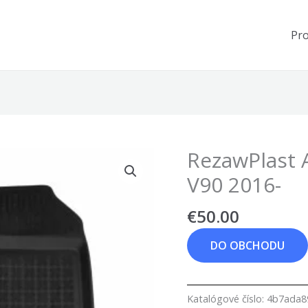
Pr
RezawPlast 
V90 2016-
€
50.00
DO OBCHODU
Katalógové číslo:
4b7ada8