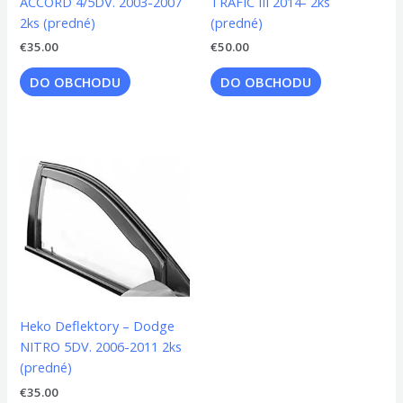
ACCORD 4/5DV. 2003-2007
TRAFIC III 2014- 2ks
2ks (predné)
(predné)
€
35.00
€
50.00
DO OBCHODU
DO OBCHODU
Heko Deflektory – Dodge
NITRO 5DV. 2006-2011 2ks
(predné)
€
35.00