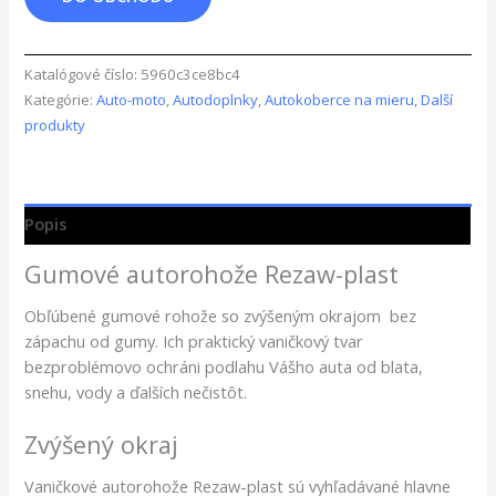
Katalógové číslo:
5960c3ce8bc4
Kategórie:
Auto-moto
,
Autodoplnky
,
Autokoberce na mieru
,
Další
produkty
Popis
Gumové autorohože Rezaw-plast
Obľúbené gumové rohože so zvýšeným okrajom bez
zápachu od gumy. Ich praktický vaničkový tvar
bezproblémovo ochráni podlahu Vášho auta od blata,
snehu, vody a ďalších nečistôt.
Zvýšený okraj
Vaničkové autorohože Rezaw-plast sú vyhľadávané hlavne