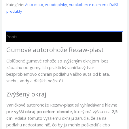
Kategórie:
Auto-moto
,
Autodoplnky
,
Autokoberce na mieru
,
Další
produkty
Popis
Gumové autorohože Rezaw-plast
Obľúbené gumové rohože so zvýšeným okrajom bez
zápachu od gumy. Ich praktický vaničkový tvar
bezproblémovo ochráni podlahu Vášho auta od blata,
snehu, vody a ďalších nečistôt.
Zvýšený okraj
Vaničkové autorohože Rezaw-plast sú vyhľadávané hlavne
pre
vyšší okraj po celom obvode
, ktorý má výšku cca
2,5
cm
. Vďaka tomuto vyššiemu okraju zaručia, že sa na
podlahu nedostane nič, čo by ju mohlo poškodiť alebo