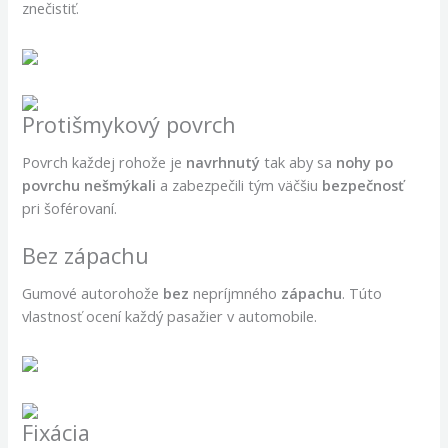
znečistiť.
Protišmykový povrch
Povrch každej rohože je
navrhnutý
tak aby sa
nohy po
povrchu nešmýkali
a zabezpečili tým väčšiu
bezpečnosť
pri šoférovaní.
Bez zápachu
Gumové autorohože
bez
nepríjmného
zápachu
. Túto
vlastnosť ocení každý pasažier v automobile.
Fixácia