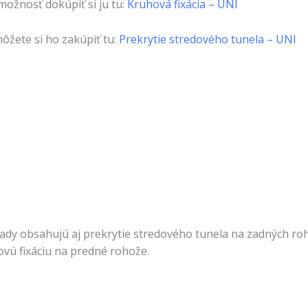
možnosť dokúpiť si ju tu:
Kruhová fixácia – UNI
môžete si ho zakúpiť tu:
Prekrytie stredového tunela – UNI
sady obsahujú aj prekrytie stredového tunela na zadných ro
ovú fixáciu na predné rohože.