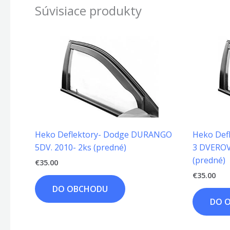
Súvisiace produkty
Heko Deflektory- Dodge DURANGO
Heko Defl
5DV. 2010- 2ks (predné)
3 DVEROV
(predné)
€
35.00
€
35.00
DO OBCHODU
DO 