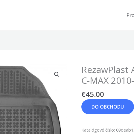
Pr
RezawPlast 
C-MAX 2010
€
45.00
DO OBCHODU
Katalógové číslo:
09deab1