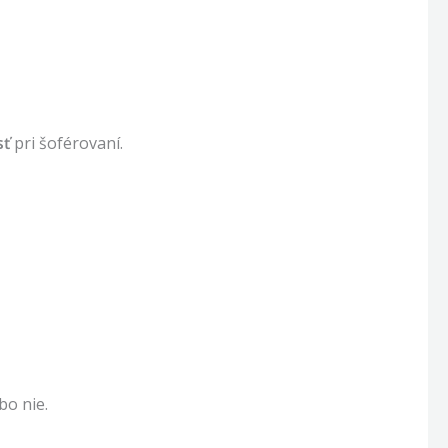
sť
pri šoférovaní.
bo nie.