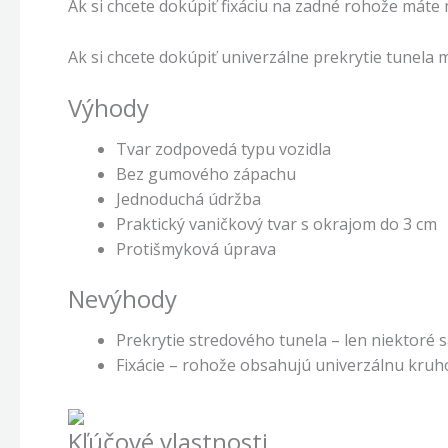
Ak si chcete dokúpiť fixáciu na zadné rohože máte 
Ak si chcete dokúpiť univerzálne prekrytie tunela 
Výhody
Tvar zodpovedá typu vozidla
Bez gumového zápachu
Jednoduchá údržba
Praktický vaničkový tvar s okrajom do 3 cm
Protišmyková úprava
Nevýhody
Prekrytie stredového tunela – len niektoré 
Fixácie – rohože obsahujú univerzálnu kruh
Kľúčové vlastnosti