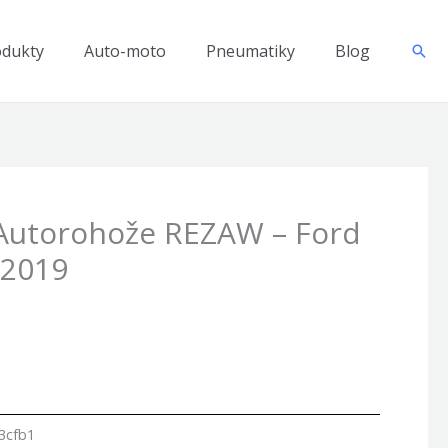
odukty
Auto-moto
Pneumatiky
Blog
Hľad
Autorohože REZAW – Ford
-2019
3cfb1