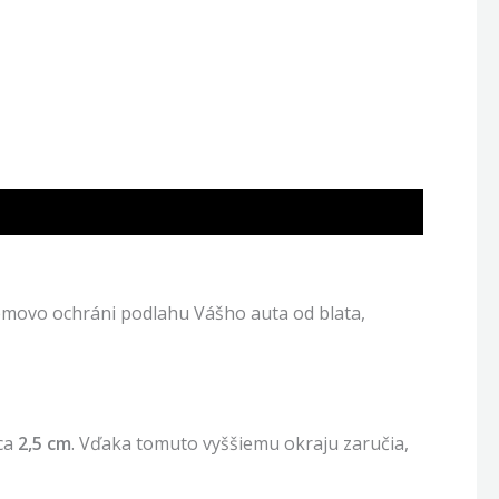
movo ochráni podlahu Vášho auta od blata,
cca
2,5 cm
. Vďaka tomuto vyššiemu okraju zaručia,