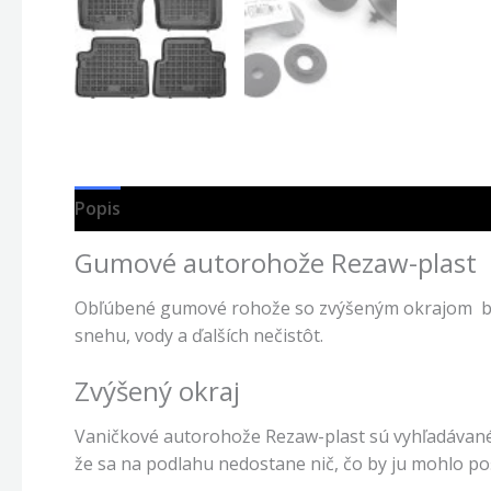
Popis
Gumové autorohože Rezaw-plast
Obľúbené gumové rohože so zvýšeným okrajom bez 
snehu, vody a ďalších nečistôt.
Zvýšený okraj
Vaničkové autorohože Rezaw-plast sú vyhľadávan
že sa na podlahu nedostane nič, čo by ju mohlo poš