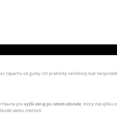
zápachu od gumy. Ich praktický vaničkový tvar bezproblé
é hlavne pre
vyšší okraj po celom obvode
, ktorý má výšku 
kodiť alebo znečistiť.