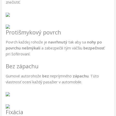
znečistiť.
Protišmykový povrch
Povrch každej rohože je
navrhnutý
tak aby sa
nohy po
povrchu nešmýkali
a zabezpečili tým väčšiu
bezpečnosť
pri šoférovaní.
Bez zápachu
Gumové autorohože
bez
nepríjmného
zápachu
. Túto
vlastnosť ocení každý pasažier v automobile.
Fixácia