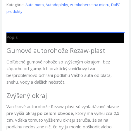
Kategórie:
Auto-moto
,
Autodoplnky
,
Autokoberce na mieru
,
Další
produkty
Popis
Gumové autorohože Rezaw-plast
Obľúbené gumové rohože so zvýšeným okrajom bez
zápachu od gumy. Ich praktický vaničkový tvar
bezproblémovo ochráni podlahu Vášho auta od blata,
snehu, vody a ďalších nečistôt.
Zvýšený okraj
Vaničkové autorohože Rezaw-plast sú vyhľadávané hlavne
pre
vyšší okraj po celom obvode
, ktorý má výšku cca
2,5
cm
. Vďaka tomuto vyššiemu okraju zaručia, že sa na
podlahu nedostane nič, čo by ju mohlo poškodiť alebo