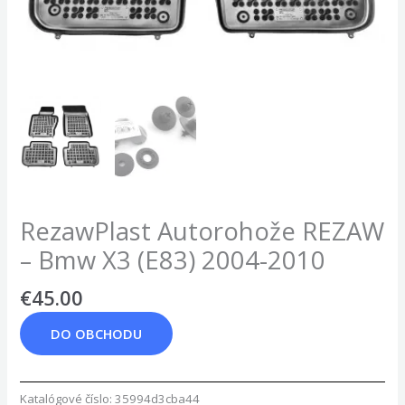
RezawPlast Autorohože REZAW
– Bmw X3 (E83) 2004-2010
€
45.00
DO OBCHODU
Katalógové číslo:
35994d3cba44