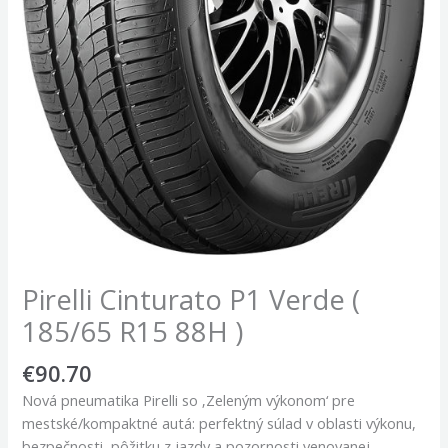
Pirelli Cinturato P1 Verde (
185/65 R15 88H )
€
90.70
Nová pneumatika Pirelli so ‚Zeleným výkonom‘ pre
mestské/kompaktné autá: perfektný súlad v oblasti výkonu,
bezpečnosti, pôžitku z jazdy a pozornosti venovanej