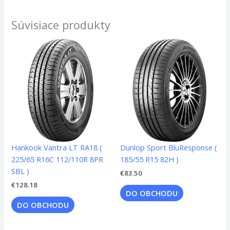
Súvisiace produkty
Hankook Vantra LT RA18 (
Dunlop Sport BluResponse (
225/65 R16C 112/110R 8PR
185/55 R15 82H )
SBL )
€
83.50
€
128.18
DO OBCHODU
DO OBCHODU