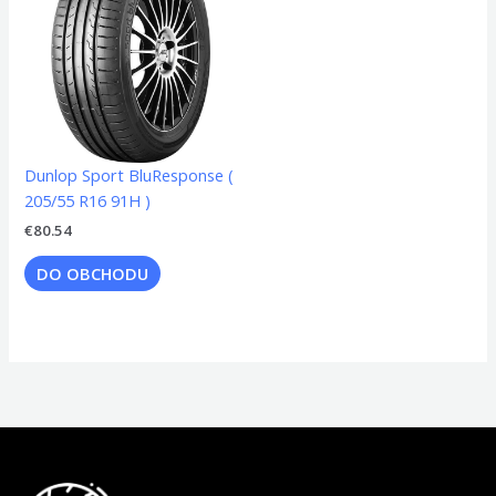
Dunlop Sport BluResponse (
205/55 R16 91H )
€
80.54
DO OBCHODU