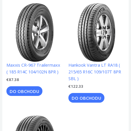
Maxxis CR-967 Trailermaxx
Hankook Vantra LT RA18 (
( 185 R14C 104/102N 8PR )
215/65 R16C 109/107T 8PR
SBL )
€
87.38
€
122.33
DO OBCHODU
DO OBCHODU