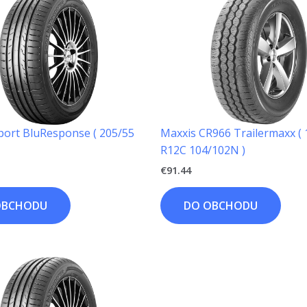
port BluResponse ( 205/55
Maxxis CR966 Trailermaxx ( 
R12C 104/102N )
€
91.44
OBCHODU
DO OBCHODU