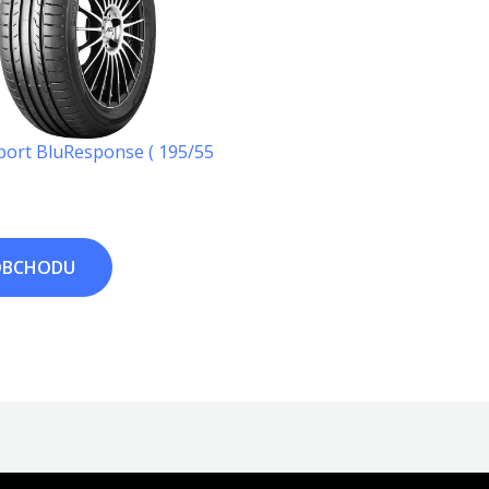
port BluResponse ( 195/55
OBCHODU