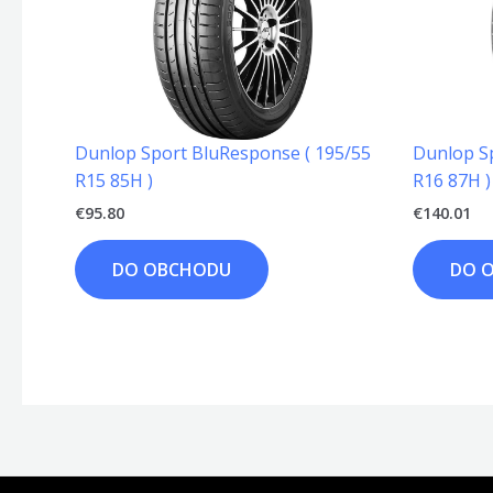
Dunlop Sport BluResponse ( 195/55
Dunlop S
R15 85H )
R16 87H )
€
95.80
€
140.01
DO OBCHODU
DO 