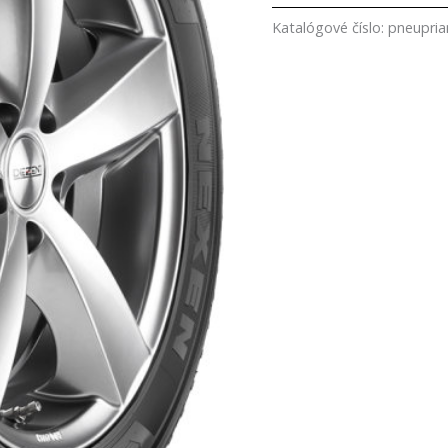
Katalógové číslo:
pneupri