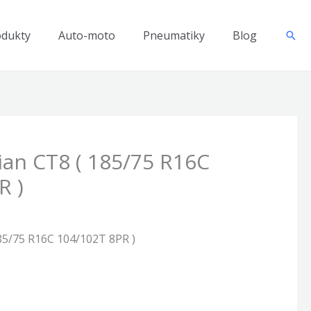
odukty
Auto-moto
Pneumatiky
Blog
Hľad
an CT8 ( 185/75 R16C
R )
85/75 R16C 104/102T 8PR )