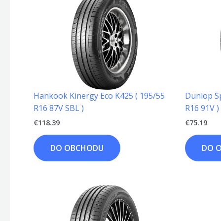
Hankook Kinergy Eco K425 ( 195/55
Dunlop S
R16 87V SBL )
R16 91V )
€
118.39
€
75.19
DO OBCHODU
DO 