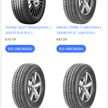
Dunlop Sport BluResponse (
Maxxis CR966 Trailermaxx (
205/55 R16 91V )
185/60 R12C 104/101N )
€
75.19
€
87.39
DO OBCHODU
DO OBCHODU