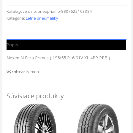
Katalógové číslo:
pneupriamo-8807622103384
Kategória:
Letné pneumatiky
Popis
Nexen N Fera Primus ( 195/55 R16 91V XL 4PR RPB )
Výrobca:
Nexen
Súvisiace produkty