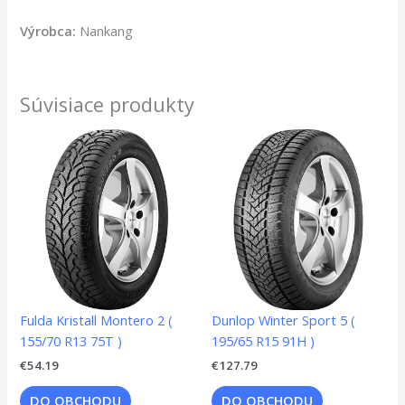
Výrobca:
Nankang
Súvisiace produkty
Fulda Kristall Montero 2 (
Dunlop Winter Sport 5 (
155/70 R13 75T )
195/65 R15 91H )
€
54.19
€
127.79
DO OBCHODU
DO OBCHODU