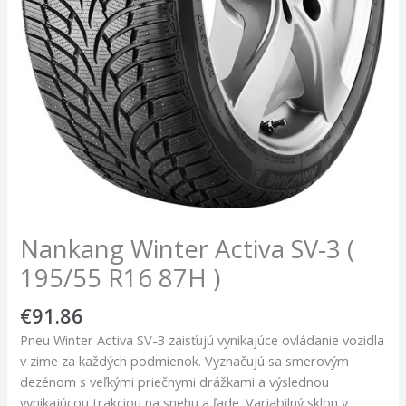
Nankang Winter Activa SV-3 (
195/55 R16 87H )
€
91.86
Pneu Winter Activa SV-3 zaisťujú vynikajúce ovládanie vozidla
v zime za každých podmienok. Vyznačujú sa smerovým
dezénom s veľkými priečnymi drážkami a výslednou
vynikajúcou trakciou na snehu a ľade. Variabilný sklon v