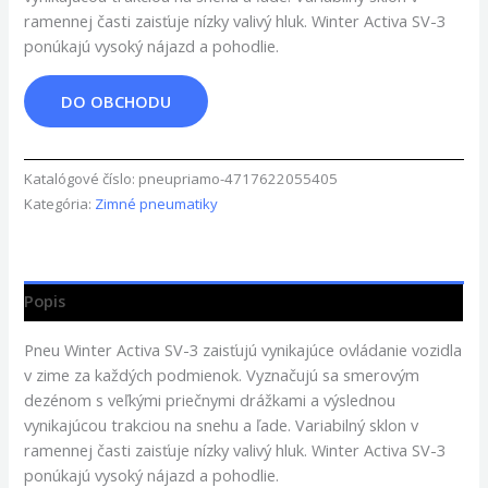
ramennej časti zaisťuje nízky valivý hluk. Winter Activa SV-3
ponúkajú vysoký nájazd a pohodlie.
DO OBCHODU
Katalógové číslo:
pneupriamo-4717622055405
Kategória:
Zimné pneumatiky
Popis
Pneu Winter Activa SV-3 zaisťujú vynikajúce ovládanie vozidla
v zime za každých podmienok. Vyznačujú sa smerovým
dezénom s veľkými priečnymi drážkami a výslednou
vynikajúcou trakciou na snehu a ľade. Variabilný sklon v
ramennej časti zaisťuje nízky valivý hluk. Winter Activa SV-3
ponúkajú vysoký nájazd a pohodlie.