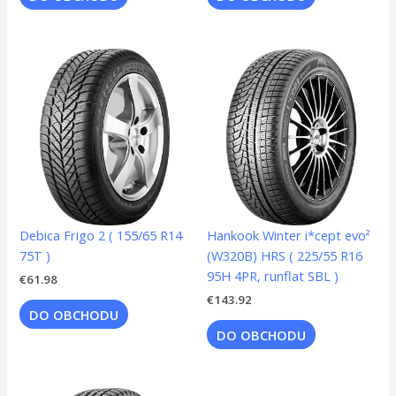
Debica Frigo 2 ( 155/65 R14
Hankook Winter i*cept evo²
75T )
(W320B) HRS ( 225/55 R16
95H 4PR, runflat SBL )
€
61.98
€
143.92
DO OBCHODU
DO OBCHODU