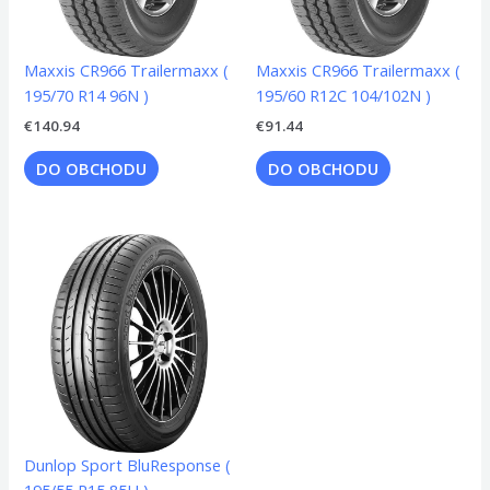
Maxxis CR966 Trailermaxx (
Maxxis CR966 Trailermaxx (
195/70 R14 96N )
195/60 R12C 104/102N )
€
140.94
€
91.44
DO OBCHODU
DO OBCHODU
Dunlop Sport BluResponse (
195/55 R15 85H )