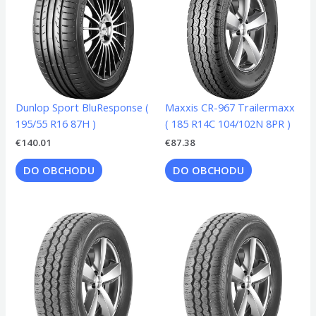
Dunlop Sport BluResponse (
Maxxis CR-967 Trailermaxx
195/55 R16 87H )
( 185 R14C 104/102N 8PR )
€
140.01
€
87.38
DO OBCHODU
DO OBCHODU