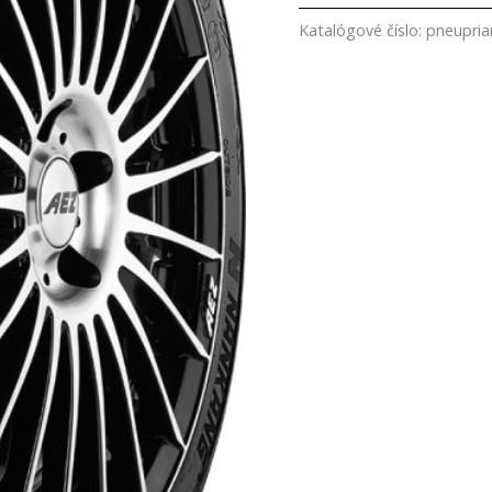
Katalógové číslo:
pneupri