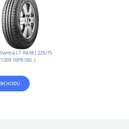
Vantra LT RA18 ( 225/75
/120R 10PR SBL )
OBCHODU