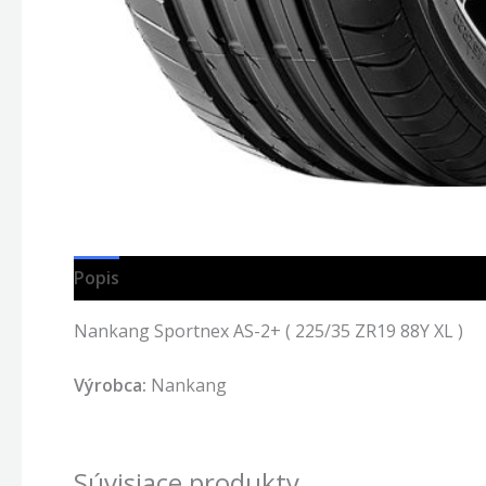
Popis
Nankang Sportnex AS-2+ ( 225/35 ZR19 88Y XL )
Výrobca:
Nankang
Súvisiace produkty