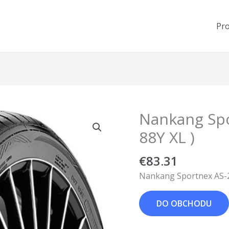
Pr
Nankang Spo
88Y XL )
€
83.31
Nankang Sportnex AS-2+
DO OBCHODU