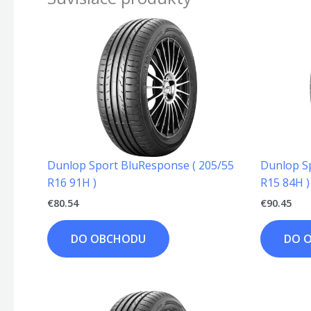
Dunlop Sport BluResponse ( 205/55
Dunlop S
R16 91H )
R15 84H )
€
80.54
€
90.45
DO OBCHODU
DO 