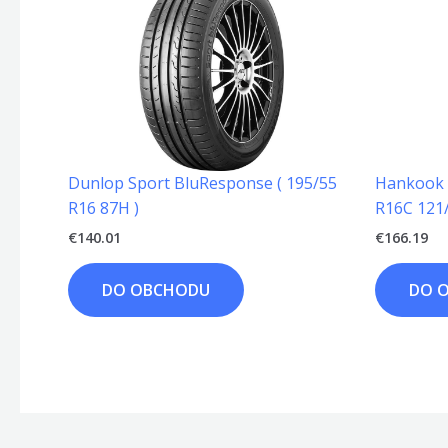
Dunlop Sport BluResponse ( 195/55
Hankook 
R16 87H )
R16C 121
€
140.01
€
166.19
DO OBCHODU
DO 