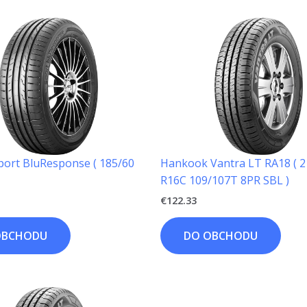
port BluResponse ( 185/60
Hankook Vantra LT RA18 ( 2
R16C 109/107T 8PR SBL )
€
122.33
OBCHODU
DO OBCHODU