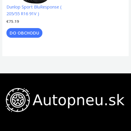
Dunlop Sport BluResponse (
205/55 R16 91V )
€
75.19
DO OBCHODU