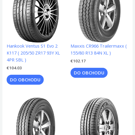
Hankook Ventus S1 Evo 2
Maxxis CR966 Trailermaxx (
K117 ( 205/50 ZR17 93Y XL
155/80 R13 84N XL )
4PR SBL )
€
102.17
€
104.03
DO OBCHODU
DO OBCHODU