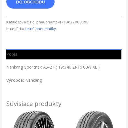
DO OBCHODU
Katalógové číslo:
pneupriamo-4718022008398
Kategória:
Letné pneumatiky
Popis
Nankang Sportnex AS-2+ ( 195/40 ZR16 80W XL )
Výrobca:
Nankang
Súvisiace produkty