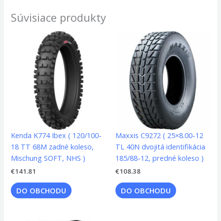
Súvisiace produkty
Kenda K774 Ibex ( 120/100-
Maxxis C9272 ( 25×8.00-12
18 TT 68M zadné koleso,
TL 40N dvojitá identifikácia
Mischung SOFT, NHS )
185/88-12, predné koleso )
€
141.81
€
108.38
DO OBCHODU
DO OBCHODU