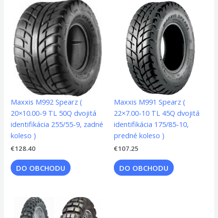
Maxxis M992 Spearz (
Maxxis M991 Spearz (
20×10.00-9 TL 50Q dvojitá
22×7.00-10 TL 45Q dvojitá
identifikácia 255/55-9, zadné
identifikácia 175/85-10,
koleso )
predné koleso )
€
128.40
€
107.25
DO OBCHODU
DO OBCHODU