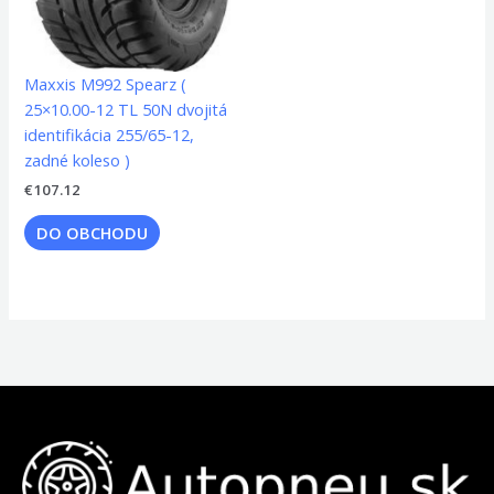
Maxxis M992 Spearz (
25×10.00-12 TL 50N dvojitá
identifikácia 255/65-12,
zadné koleso )
€
107.12
DO OBCHODU