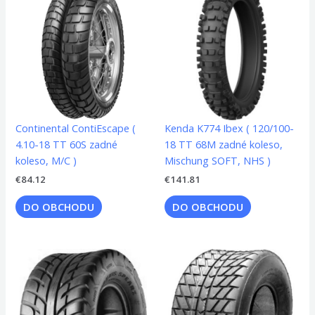
Continental ContiEscape (
Kenda K774 Ibex ( 120/100-
4.10-18 TT 60S zadné
18 TT 68M zadné koleso,
koleso, M/C )
Mischung SOFT, NHS )
€
84.12
€
141.81
DO OBCHODU
DO OBCHODU