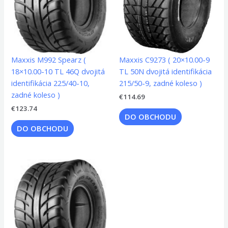
Maxxis M992 Spearz (
Maxxis C9273 ( 20×10.00-9
18×10.00-10 TL 46Q dvojitá
TL 50N dvojitá identifikácia
identifikácia 225/40-10,
215/50-9, zadné koleso )
zadné koleso )
€
114.69
€
123.74
DO OBCHODU
DO OBCHODU