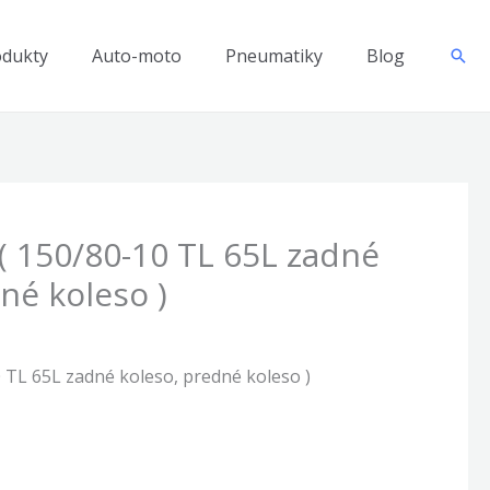
odukty
Auto-moto
Pneumatiky
Blog
Hľad
( 150/80-10 TL 65L zadné
né koleso )
 TL 65L zadné koleso, predné koleso )