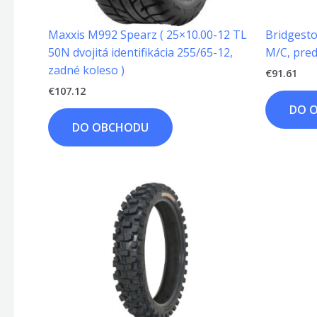
Maxxis M992 Spearz ( 25×10.00-12 TL
Bridgesto
50N dvojitá identifikácia 255/65-12,
M/C, pred
zadné koleso )
€
91.61
€
107.12
DO 
DO OBCHODU