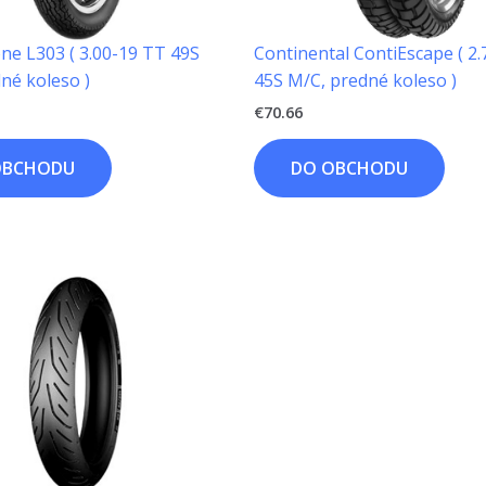
ne L303 ( 3.00-19 TT 49S
Continental ContiEscape ( 2
né koleso )
45S M/C, predné koleso )
€
70.66
OBCHODU
DO OBCHODU