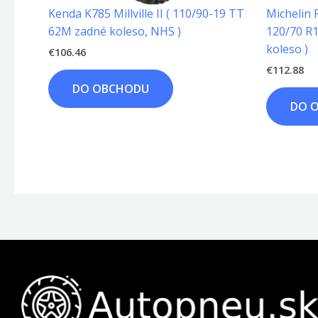
Kenda K785 Millville II ( 110/90-19 TT
Michelin 
62M zadné koleso, NHS )
120/70 R
koleso )
€
106.46
€
112.88
DO OBCHODU
DO 