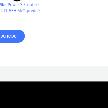
Pilot Power 3 Scooter (
14 TL 55H M/C, predné
OBCHODU