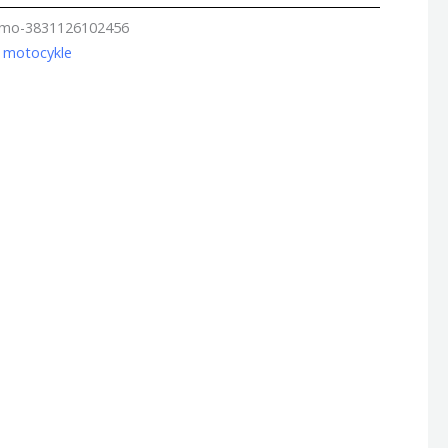
amo-3831126102456
 motocykle