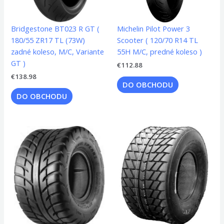
Bridgestone BT023 R GT (
Michelin Pilot Power 3
180/55 ZR17 TL (73W)
Scooter ( 120/70 R14 TL
zadné koleso, M/C, Variante
55H M/C, predné koleso )
GT )
€
112.88
€
138.98
DO OBCHODU
DO OBCHODU