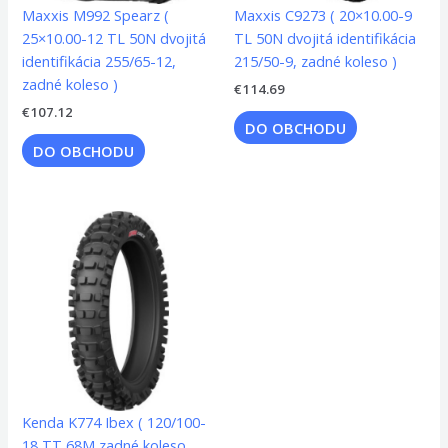
Maxxis M992 Spearz (
Maxxis C9273 ( 20×10.00-9
25×10.00-12 TL 50N dvojitá
TL 50N dvojitá identifikácia
identifikácia 255/65-12,
215/50-9, zadné koleso )
zadné koleso )
€
114.69
€
107.12
DO OBCHODU
DO OBCHODU
Kenda K774 Ibex ( 120/100-
18 TT 68M zadné koleso,