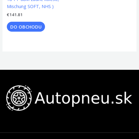
Mischung SOFT, NHS )
€
141.81
DO OBCHODU