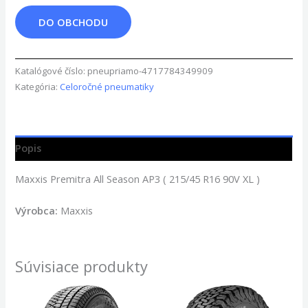
DO OBCHODU
Katalógové číslo:
pneupriamo-4717784349909
Kategória:
Celoročné pneumatiky
Popis
Maxxis Premitra All Season AP3 ( 215/45 R16 90V XL )
Výrobca:
Maxxis
Súvisiace produkty