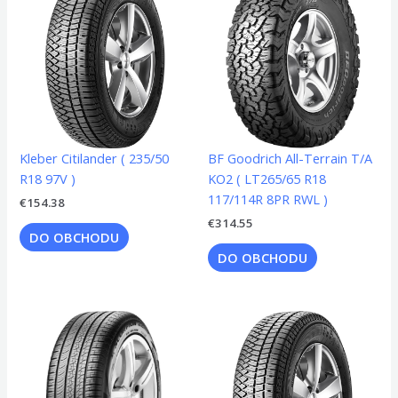
Kleber Citilander ( 235/50
BF Goodrich All-Terrain T/A
R18 97V )
KO2 ( LT265/65 R18
117/114R 8PR RWL )
€
154.38
€
314.55
DO OBCHODU
DO OBCHODU