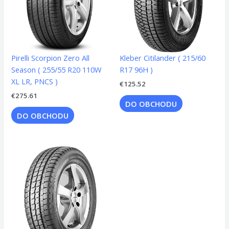
Pirelli Scorpion Zero All
Kleber Citilander ( 215/60
Season ( 255/55 R20 110W
R17 96H )
XL LR, PNCS )
€
125.52
€
275.61
DO OBCHODU
DO OBCHODU