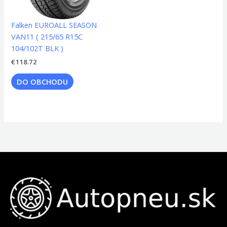
Falken EUROALL SEASON
VAN11 ( 215/65 R15C
104/102T BLK )
€
118.72
DO OBCHODU