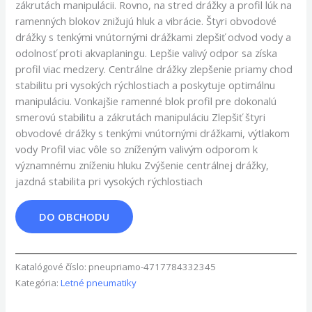
zákrutách manipulácii. Rovno, na stred drážky a profil lúk na
ramenných blokov znižujú hluk a vibrácie. Štyri obvodové
drážky s tenkými vnútornými drážkami zlepšiť odvod vody a
odolnosť proti akvaplaningu. Lepšie valivý odpor sa získa
profil viac medzery. Centrálne drážky zlepšenie priamy chod
stabilitu pri vysokých rýchlostiach a poskytuje optimálnu
manipuláciu. Vonkajšie ramenné blok profil pre dokonalú
smerovú stabilitu a zákrutách manipuláciu Zlepšiť štyri
obvodové drážky s tenkými vnútornými drážkami, výtlakom
vody Profil viac vôle so zníženým valivým odporom k
významnému zníženiu hluku Zvýšenie centrálnej drážky,
jazdná stabilita pri vysokých rýchlostiach
DO OBCHODU
Katalógové číslo:
pneupriamo-4717784332345
Kategória:
Letné pneumatiky