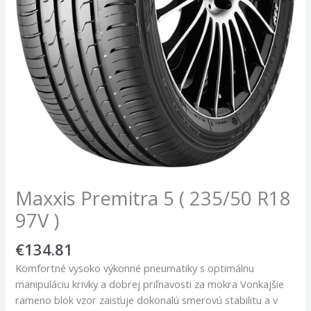
Maxxis Premitra 5 ( 235/50 R18
97V )
€
134.81
Komfortné vysoko výkonné pneumatiky s optimálnu
manipuláciu krivky a dobrej priľnavosti za mokra Vonkajšie
rameno blok vzor zaisťuje dokonalú smerovú stabilitu a v