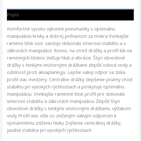
Popis
Komfortné vysoko výkonné pneumatiky s optimálnu
manipuláciu krivky a dobrej priľnavosti za mokra Vonkajšie
rameno blok vzor zaisťuje dokonalú smerovú stabilitu a v
zákrutách manipulácii. Rovno, na stred drážky a profil lúk na
ramenných blokov znižujú hluk a vibrácie. Štyri obvodové
drážky s tenkými vnútornými drážkami zlepšiť odvod vody a
odolnosť proti akvaplaningu. Lepšie valivý odpor sa získa
profil viac medzery. Centrálne drážky zlepšenie priamy chod
stabilitu pri vysokých rýchlostiach a poskytuje optimálnu
manipuláciu. Vonkajšie ramenné blok profil pre dokonalú
smerovú stabilitu a zákrutách manipuláciu Zlepšiť štyri
obvodové drážky s tenkými vnútornými drážkami, výtlakom
vody Profil viac vôle so zníženým valivým odporom k
významnému zníženiu hluku Zvýšenie centrálnej drážky,
jazdná stabilita pri vysokých rýchlostiach