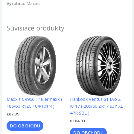
Výrobca:
Maxxis
Súvisiace produkty
Maxxis CR966 Trailermaxx (
Hankook Ventus S1 Evo 2
185/60 R12C 104/101N )
K117 ( 205/50 ZR17 93Y XL
4PR SBL )
€
87.39
€
104.03
DO OBCHODU
DO OBCHODU