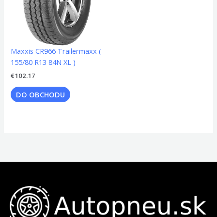
Maxxis CR966 Trailermaxx (
155/80 R13 84N XL )
€
102.17
DO OBCHODU