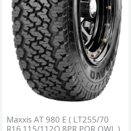
Maxxis AT 980 E ( LT255/70
R16 115/112Q 8PR POR OWL )