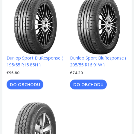
Dunlop Sport BluResponse (
Dunlop Sport BluResponse (
195/55 R15 85H )
205/55 R16 91W )
€
95.80
€
74.20
DO OBCHODU
DO OBCHODU