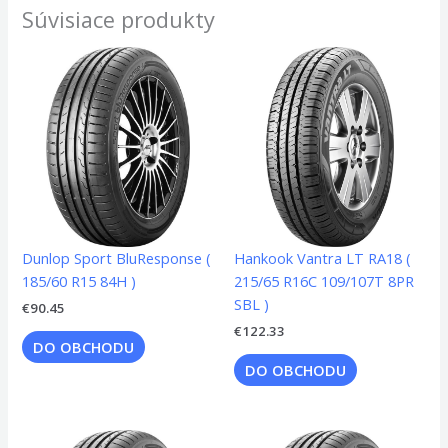
Súvisiace produkty
Dunlop Sport BluResponse (
Hankook Vantra LT RA18 (
185/60 R15 84H )
215/65 R16C 109/107T 8PR
SBL )
€
90.45
€
122.33
DO OBCHODU
DO OBCHODU