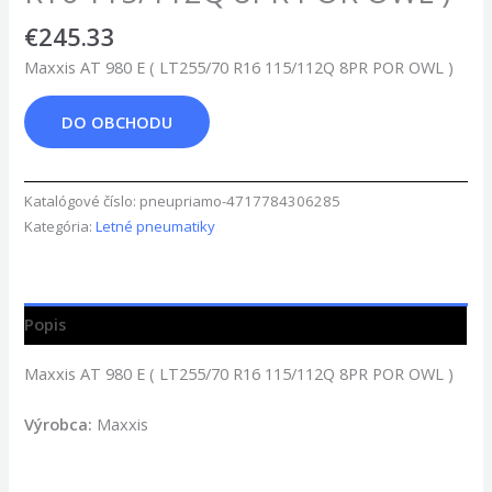
€
245.33
Maxxis AT 980 E ( LT255/70 R16 115/112Q 8PR POR OWL )
DO OBCHODU
Katalógové číslo:
pneupriamo-4717784306285
Kategória:
Letné pneumatiky
Popis
Maxxis AT 980 E ( LT255/70 R16 115/112Q 8PR POR OWL )
Výrobca:
Maxxis