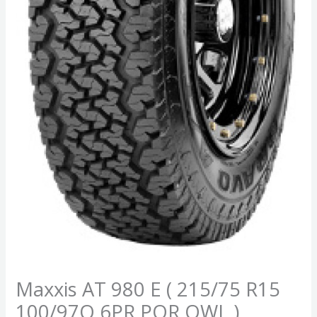
Maxxis AT 980 E ( 215/75 R15
100/97Q 6PR POR OWL )