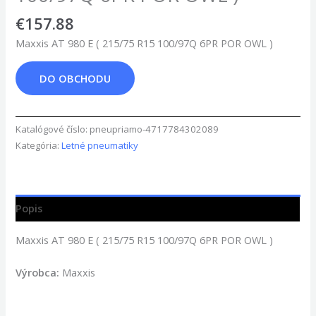
€
157.88
Maxxis AT 980 E ( 215/75 R15 100/97Q 6PR POR OWL )
DO OBCHODU
Katalógové číslo:
pneupriamo-4717784302089
Kategória:
Letné pneumatiky
Popis
Maxxis AT 980 E ( 215/75 R15 100/97Q 6PR POR OWL )
Výrobca:
Maxxis