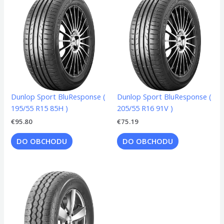
Dunlop Sport BluResponse (
Dunlop Sport BluResponse (
195/55 R15 85H )
205/55 R16 91V )
€
95.80
€
75.19
DO OBCHODU
DO OBCHODU