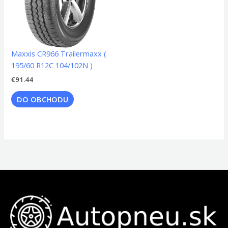
Maxxis CR966 Trailermaxx (
195/60 R12C 104/102N )
€
91.44
DO OBCHODU