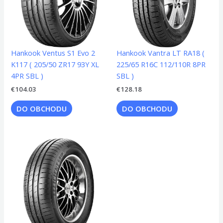
Hankook Ventus S1 Evo 2
Hankook Vantra LT RA18 (
K117 ( 205/50 ZR17 93Y XL
225/65 R16C 112/110R 8PR
4PR SBL )
SBL )
€
104.03
€
128.18
DO OBCHODU
DO OBCHODU