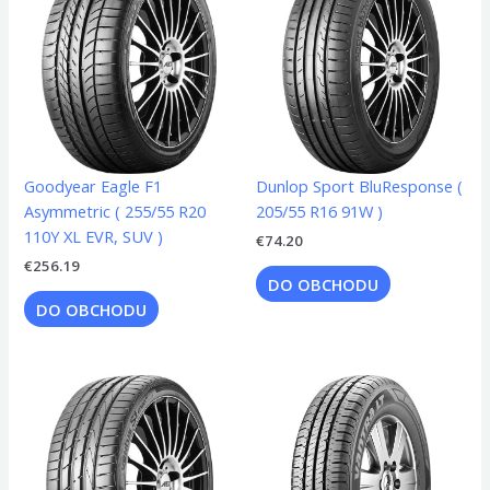
Goodyear Eagle F1
Dunlop Sport BluResponse (
Asymmetric ( 255/55 R20
205/55 R16 91W )
110Y XL EVR, SUV )
€
74.20
€
256.19
DO OBCHODU
DO OBCHODU