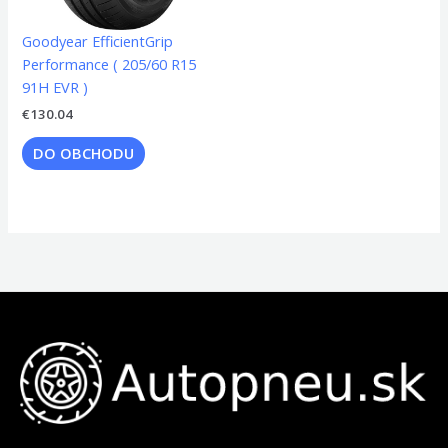
Goodyear EfficientGrip
Performance ( 205/60 R15
91H EVR )
€
130.04
DO OBCHODU