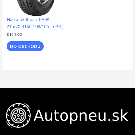
Hankook Radial RA08 (
215/70 R16C 108/106T 6PR )
€
151.02
DO OBCHODU