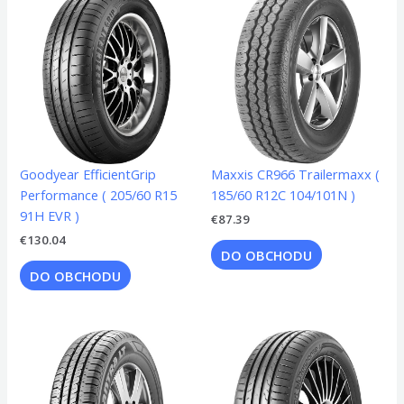
Goodyear EfficientGrip
Maxxis CR966 Trailermaxx (
Performance ( 205/60 R15
185/60 R12C 104/101N )
91H EVR )
€
87.39
€
130.04
DO OBCHODU
DO OBCHODU