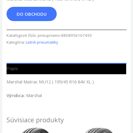
DO OBCHODU
Katalógové číslo:
pneupriamo-8808956167493
Kategória:
Letné pneumatiky
Popis
Marshal Matrac MU12 ( 195/45 R16 84V XL )
Výrobca:
Marshal
Súvisiace produkty