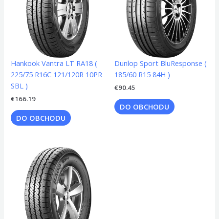
Hankook Vantra LT RA18 (
Dunlop Sport BluResponse (
225/75 R16C 121/120R 10PR
185/60 R15 84H )
SBL )
€
90.45
€
166.19
DO OBCHODU
DO OBCHODU