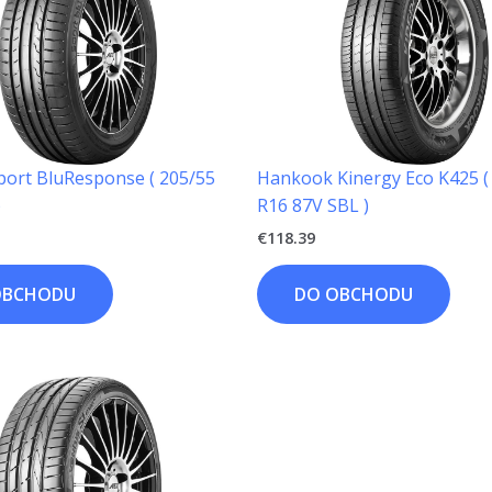
port BluResponse ( 205/55
Hankook Kinergy Eco K425 (
)
R16 87V SBL )
€
118.39
OBCHODU
DO OBCHODU