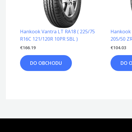
Hankook Vantra LT RA18 ( 225/75
Hankook V
R16C 121/120R 10PR SBL )
205/50 ZR
€
166.19
€
104.03
DO OBCHODU
DO 