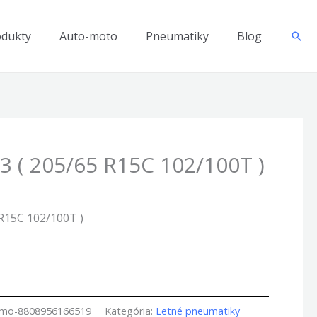
odukty
Auto-moto
Pneumatiky
Blog
Hľad
3 ( 205/65 R15C 102/100T )
R15C 102/100T )
amo-8808956166519
Kategória:
Letné pneumatiky