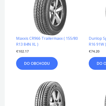
Maxxis CR966 Trailermaxx ( 155/80
Dunlop S
R13 84N XL )
R16 91W 
€
102.17
€
74.20
DO OBCHODU
DO 