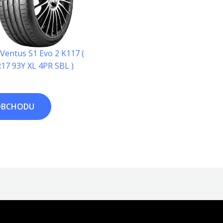
entus S1 Evo 2 K117 (
17 93Y XL 4PR SBL )
OBCHODU