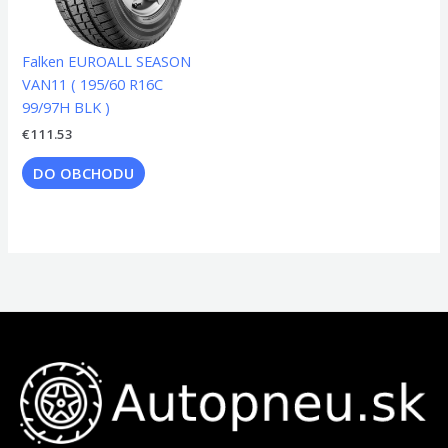
Falken EUROALL SEASON
VAN11 ( 195/60 R16C
99/97H BLK )
€
111.53
DO OBCHODU