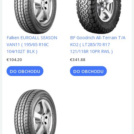
Falken EUROALL SEASON
BF Goodrich All-Terrain T/A
VAN11 ( 195/65 R16C
KO2 ( LT285/70 R17
104/102T BLK )
121/118R 10PR RWL )
€
104.20
€
341.88
DO OBCHODU
DO OBCHODU