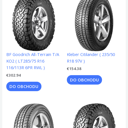
BF Goodrich All-Terrain T/A
Kleber Citilander ( 235/50
KO2 ( LT285/75 R16
R18 97V )
116/113R 6PR RWL )
€
154.38
€
302.94
DO OBCHODU
DO OBCHODU