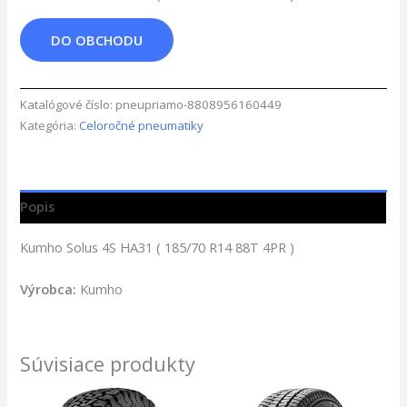
DO OBCHODU
Katalógové číslo:
pneupriamo-8808956160449
Kategória:
Celoročné pneumatiky
Popis
Kumho Solus 4S HA31 ( 185/70 R14 88T 4PR )
Výrobca:
Kumho
Súvisiace produkty