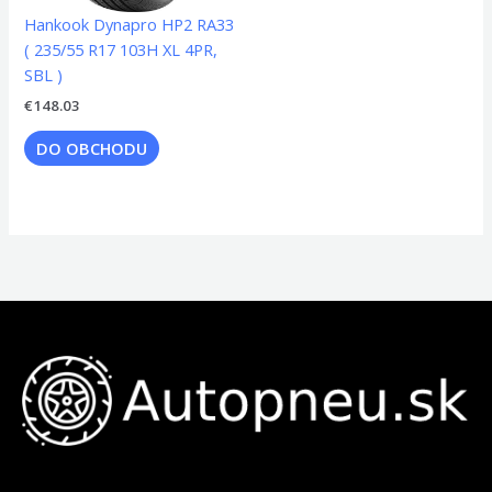
Hankook Dynapro HP2 RA33
( 235/55 R17 103H XL 4PR,
SBL )
€
148.03
DO OBCHODU