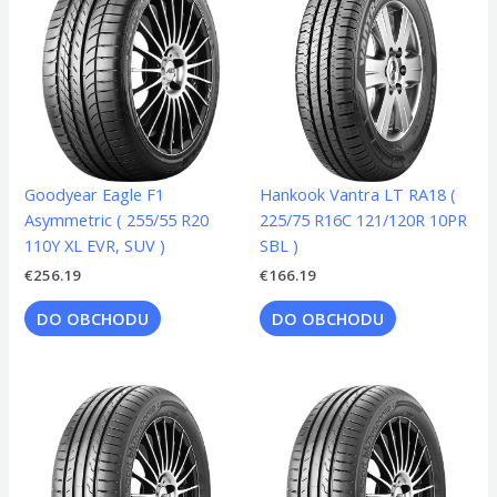
Goodyear Eagle F1
Hankook Vantra LT RA18 (
Asymmetric ( 255/55 R20
225/75 R16C 121/120R 10PR
110Y XL EVR, SUV )
SBL )
€
256.19
€
166.19
DO OBCHODU
DO OBCHODU