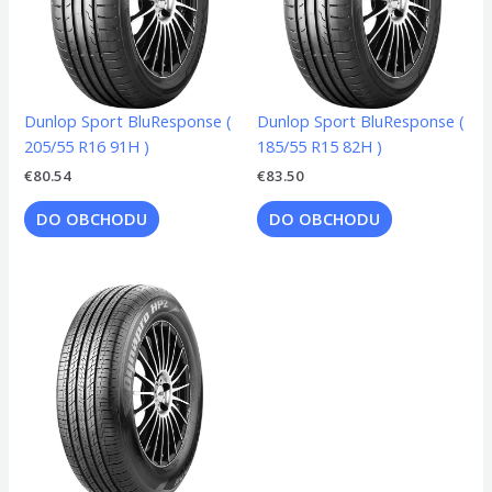
Dunlop Sport BluResponse (
Dunlop Sport BluResponse (
205/55 R16 91H )
185/55 R15 82H )
€
80.54
€
83.50
DO OBCHODU
DO OBCHODU