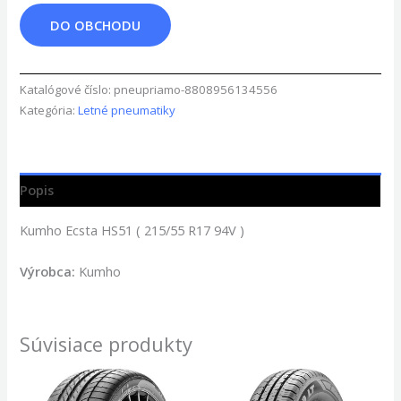
DO OBCHODU
Katalógové číslo:
pneupriamo-8808956134556
Kategória:
Letné pneumatiky
Popis
Kumho Ecsta HS51 ( 215/55 R17 94V )
Výrobca:
Kumho
Súvisiace produkty