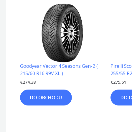
Goodyear Vector 4 Seasons Gen-2 (
Pirelli Sc
215/60 R16 99V XL )
255/55 R2
€
274.38
€
275.61
DO OBCHODU
DO 