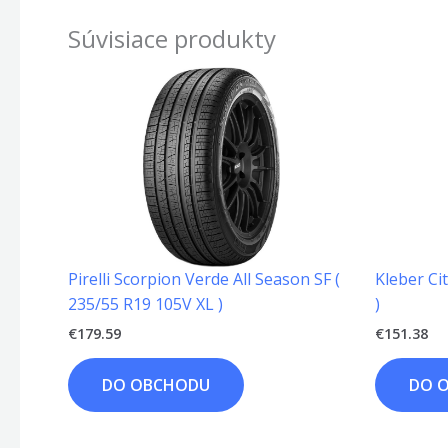
Súvisiace produkty
Pirelli Scorpion Verde All Season SF (
Kleber Ci
235/55 R19 105V XL )
)
€
179.59
€
151.38
DO OBCHODU
DO 