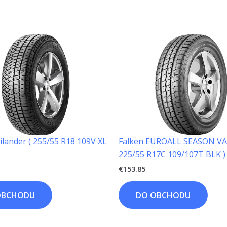
tilander ( 255/55 R18 109V XL
Falken EUROALL SEASON VA
225/55 R17C 109/107T BLK )
€
153.85
OBCHODU
DO OBCHODU