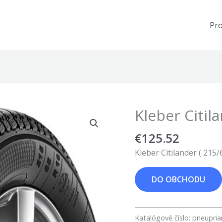
Pr
Kleber Citil
€
125.52
Kleber Citilander ( 215
DO OBCHODU
Katalógové číslo:
pneupri