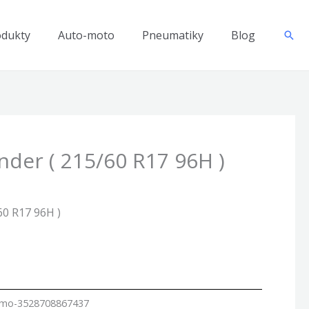
odukty
Auto-moto
Pneumatiky
Blog
Hľad
ander ( 215/60 R17 96H )
/60 R17 96H )
amo-3528708867437