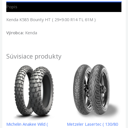
Popis
Kenda K585 Bounty HT ( 29×9.00 R14 TL 61M )
Výrobca:
Kenda
Súvisiace produkty
Michelin Anakee Wild (
Metzeler Lasertec ( 130/80