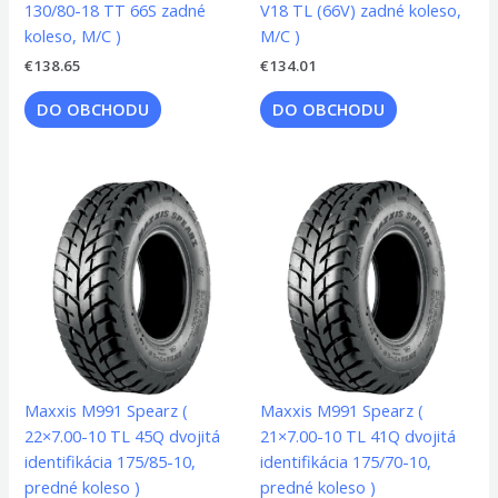
130/80-18 TT 66S zadné
V18 TL (66V) zadné koleso,
koleso, M/C )
M/C )
€
138.65
€
134.01
DO OBCHODU
DO OBCHODU
Maxxis M991 Spearz (
Maxxis M991 Spearz (
22×7.00-10 TL 45Q dvojitá
21×7.00-10 TL 41Q dvojitá
identifikácia 175/85-10,
identifikácia 175/70-10,
predné koleso )
predné koleso )