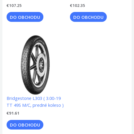
€
107.25
€
102.35
DO OBCHODU
DO OBCHODU
Bridgestone L303 ( 3.00-19
TT 49S M/C, predné koleso )
€
91.61
DO OBCHODU