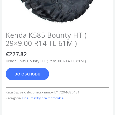
Kenda K585 Bounty HT (
29×9.00 R14 TL 61M )
€
227.82
Kenda K585 Bounty HT ( 29×9.00 R14 TL 61M )
DO OBCHODU
Katalógové číslo:
pneupriamo-4717294685481
Kategória:
Pneumatiky pre motocykle