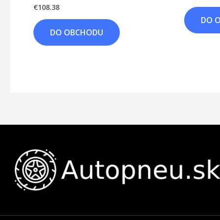
€
108.38
DO 
DO OBCHODU