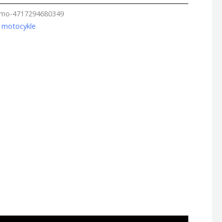
amo-4717294680349
 motocykle