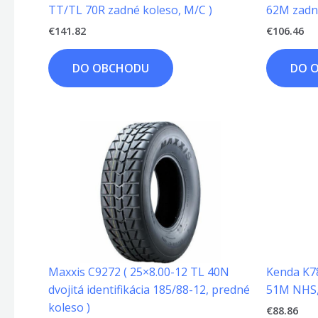
TT/TL 70R zadné koleso, M/C )
62M zadn
€
141.82
€
106.46
DO OBCHODU
DO 
Maxxis C9272 ( 25×8.00-12 TL 40N
Kenda K785
dvojitá identifikácia 185/88-12, predné
51M NHS,
koleso )
€
88.86