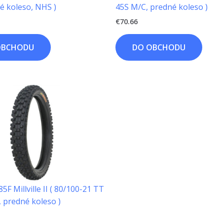
é koleso, NHS )
45S M/C, predné koleso )
€
70.66
OBCHODU
DO OBCHODU
F Millville II ( 80/100-21 TT
 predné koleso )