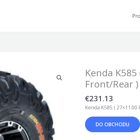
Pr
Kenda K585 
Front/Rear )
€
231.13
Kenda K585 ( 27×11.00 
DO OBCHODU