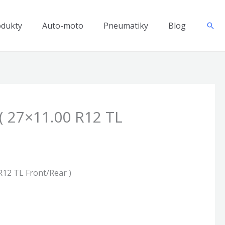
odukty
Auto-moto
Pneumatiky
Blog
Hľad
( 27×11.00 R12 TL
R12 TL Front/Rear )