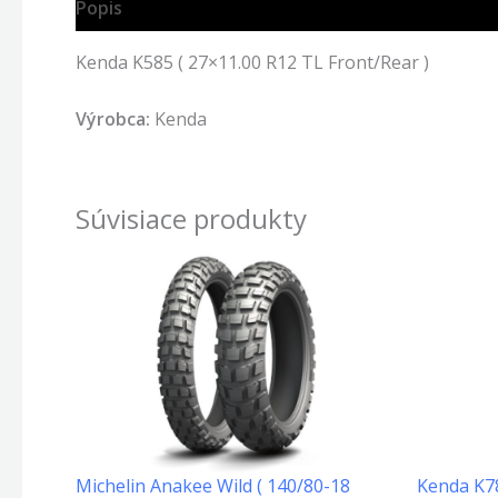
Popis
Kenda K585 ( 27×11.00 R12 TL Front/Rear )
Výrobca:
Kenda
Súvisiace produkty
Michelin Anakee Wild ( 140/80-18
Kenda K785