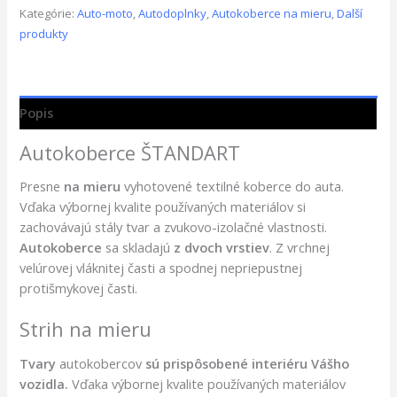
Kategórie:
Auto-moto
,
Autodoplnky
,
Autokoberce na mieru
,
Další
produkty
Popis
Autokoberce ŠTANDART
Presne
na mieru
vyhotovené textilné koberce do auta.
Vďaka výbornej kvalite používaných materiálov si
zachovávajú stály tvar a zvukovo-izolačné vlastnosti.
Autokoberce
sa skladajú
z dvoch vrstiev
. Z vrchnej
velúrovej vláknitej časti a spodnej nepriepustnej
protišmykovej časti.
Strih na mieru
Tvary
autokobercov
sú prispôsobené interiéru Vášho
vozid
la.
Vďaka výbornej kvalite používaných materiálov