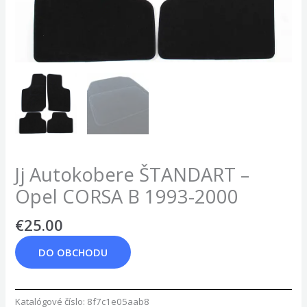
Jj Autokobere ŠTANDART –
Opel CORSA B 1993-2000
€
25.00
DO OBCHODU
Katalógové číslo:
8f7c1e05aab8