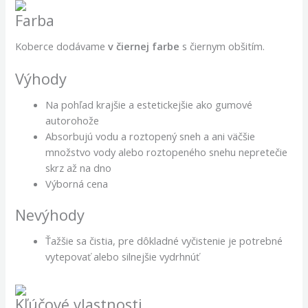
Farba
Koberce dodávame
v čiernej farbe
s čiernym obšitím.
Výhody
Na pohľad krajšie a estetickejšie ako gumové
autorohože
Absorbujú vodu a roztopený sneh a ani väčšie
množstvo vody alebo roztopeného snehu nepretečie
skrz až na dno
Výborná cena
Nevýhody
Ťažšie sa čistia, pre dôkladné vyčistenie je potrebné
vytepovať alebo silnejšie vydrhnúť
Kľúčové vlastnosti