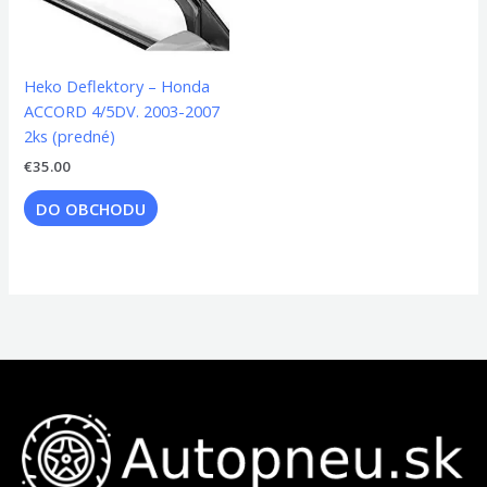
Heko Deflektory – Honda
ACCORD 4/5DV. 2003-2007
2ks (predné)
€
35.00
DO OBCHODU