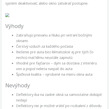
systém deaktivovať, alebo okno zatvárať postupne.
Výhody
Zabraňujú prievanu a hluku pri vetraní bočnými
oknami
Čerstvý vzduch za každého počasia
Riešenie pre auta bez klimatizácie aj pre tých čo
nechcú mať klímu neustále zapnutú
Vhodné pre fajčiarov – dym sa dostáva z interiéru
von a popol nelieta naspäť do auta
Špičková kvalita – vyrobené na mieru okna auta
Nevýhody
Deflektory iba na zadné okná sa samostatne dokúpiť
nedajú
Deflektory nie je možné vrátiť po rozbalení z dôvodu