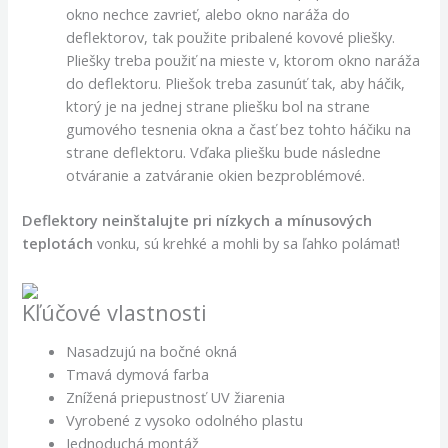
okno nechce zavrieť, alebo okno naráža do
deflektorov, tak použite pribalené kovové pliešky.
Pliešky treba použiť na mieste v, ktorom okno naráža
do deflektoru. Pliešok treba zasunúť tak, aby háčik,
ktorý je na jednej strane pliešku bol na strane
gumového tesnenia okna a časť bez tohto háčiku na
strane deflektoru. Vďaka pliešku bude následne
otváranie a zatváranie okien bezproblémové.
Deflektory neinštalujte pri nízkych a mínusových
teplotách
vonku, sú krehké a mohli by sa ľahko polámať!
Kľúčové vlastnosti
Nasadzujú na bočné okná
Tmavá dymová farba
Znížená priepustnosť UV žiarenia
Vyrobené z vysoko odolného plastu
Jednoduchá montáž