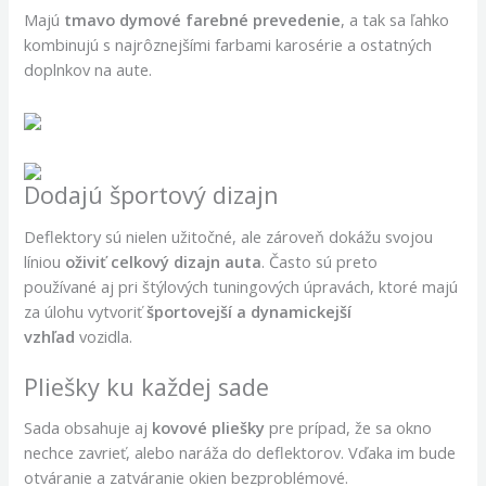
Majú
tmavo dymové farebné prevedenie
, a tak sa ľahko
kombinujú s najrôznejšími farbami karosérie a ostatných
doplnkov na aute.
Dodajú športový dizajn
Deflektory sú nielen užitočné, ale zároveň dokážu svojou
líniou
oživiť celkový dizajn auta
. Často sú preto
používané aj pri štýlových tuningových úpravách, ktoré majú
za úlohu vytvoriť
športovejší a dynamickejší
vzhľad
vozidla.
Pliešky ku každej sade
Sada obsahuje aj
kovové pliešky
pre prípad, že sa okno
nechce zavrieť, alebo naráža do deflektorov. Vďaka im bude
otváranie a zatváranie okien bezproblémové.