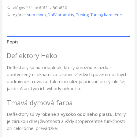
Katalógové číslo:
6f621a80b830
Kategórie:
Auto-moto
,
Další produkty
,
Tuning
,
Tuning karosérie
Popis
Deflektory Heko
Deflektory sú autodoplnok, ktorý umožňuje jazdu s
pootvorenými oknami za takmer všetkých poveternostných
podmienok, rovnako tak minimalizujú prievan pri rýchlejšej
jazde. A ani tým ich výhody nekončia.
Tmavá dymová farba
Deflektory
sú
vyrobené z vysoko odolného plastu,
ktorý
je zárukou dlhej životnosti a vždy stopercentné funkčnosti
pri celoročnej prevádzke.