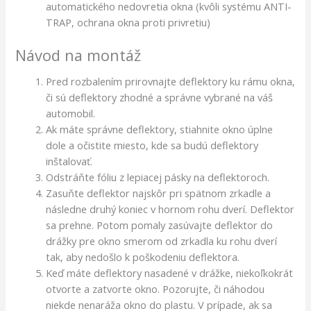
automatického nedovretia okna (kvôli systému ANTI-
TRAP, ochrana okna proti privretiu)
Návod na montáž
Pred rozbalením prirovnajte deflektory ku rámu okna,
či sú deflektory zhodné a správne vybrané na váš
automobil.
Ak máte správne deflektory, stiahnite okno úplne
dole a očistite miesto, kde sa budú deflektory
inštalovať.
Odstráňte fóliu z lepiacej pásky na deflektoroch.
Zasuňte deflektor najskôr pri spätnom zrkadle a
následne druhý koniec v hornom rohu dverí. Deflektor
sa prehne. Potom pomaly zasúvajte deflektor do
drážky pre okno smerom od zrkadla ku rohu dverí
tak, aby nedošlo k poškodeniu deflektora.
Keď máte deflektory nasadené v drážke, niekoľkokrát
otvorte a zatvorte okno. Pozorujte, či náhodou
niekde nenaráža okno do plastu. V prípade, ak sa